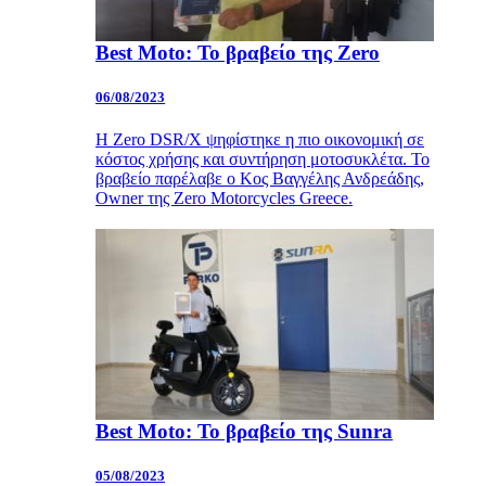
Best Moto: Το βραβείο της Zero
06/08/2023
Η Zero DSR/X ψηφίστηκε η πιο οικονομική σε
κόστος χρήσης και συντήρηση μοτοσυκλέτα. Το
βραβείο παρέλαβε ο Κος Βαγγέλης Ανδρεάδης,
Owner της Zero Motorcycles Greece.
Best Moto: Το βραβείο της Sunra
05/08/2023