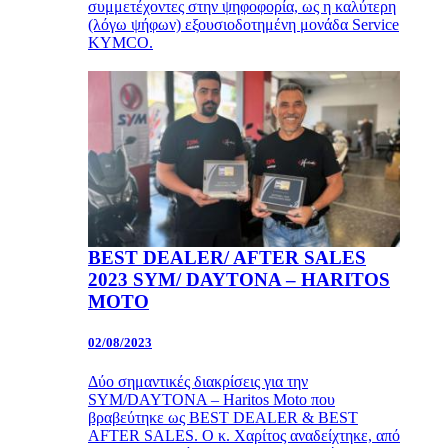
συμμετέχοντες στην ψηφοφορία, ως η καλύτερη
(λόγω ψήφων) εξουσιοδοτημένη μονάδα Service
KYMCO.
BEST DEALER/ AFTER SALES
2023 SYM/ DAYTONA – HARITOS
MOTO
02/08/2023
Δύο σημαντικές διακρίσεις για την
SYM/DAYTONA – Haritos Moto που
βραβεύτηκε ως BEST DEALER & BEST
AFTER SALES. Ο κ. Χαρίτος αναδείχτηκε, από