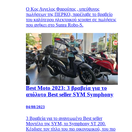
Ο Κος Αγγελος Φαρούπος , υπεύθυνος
πωλήσεων της ΠΕΡΚΟ, παρέλαβε το βραβείο
του καλύτερου ηλεκτρικού scooter σε πωλήσεις
που ανήκει στο Sunra Robo-S.
Best Moto 2023: 3 βραβεία για το
απόλυτο Best seller SYM Symphony
04/08/2023
3 Βραβεία για το ανανεωμένο Best seller
Μοντέλο της SYM, το Symphony ST 200.
Κέρδισε τον τίτλο του πιο οικονομικού, του πιο