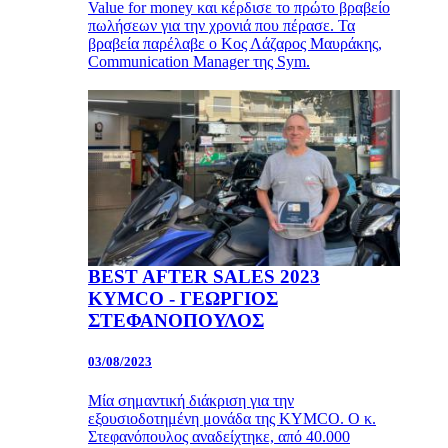
Value for money και κέρδισε το πρώτο βραβείο
πωλήσεων για την χρονιά που πέρασε. Τα
βραβεία παρέλαβε ο Κος Λάζαρος Μαυράκης,
Communication Manager της Sym.
BEST AFTER SALES 2023
KYMCO - ΓΕΩΡΓΙΟΣ
ΣΤΕΦΑΝΟΠΟΥΛΟΣ
03/08/2023
Μία σημαντική διάκριση για την
εξουσιοδοτημένη μονάδα της KYMCO. Ο κ.
Στεφανόπουλος αναδείχτηκε, από 40.000