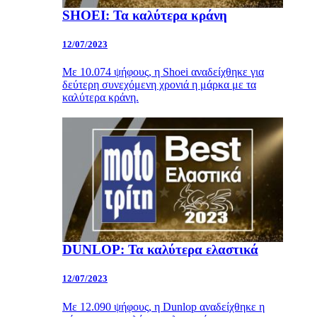
SHOEI: Τα καλύτερα κράνη
12/07/2023
Με 10.074 ψήφους, η Shoei αναδείχθηκε για
δεύτερη συνεχόμενη χρονιά η μάρκα με τα
καλύτερα κράνη.
DUNLOP: Τα καλύτερα ελαστικά
12/07/2023
Με 12.090 ψήφους, η Dunlop αναδείχθηκε η