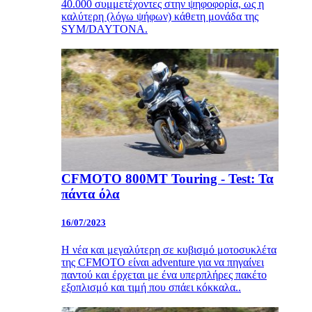
40.000 συμμετέχοντες στην ψηφοφορία, ως η
καλύτερη (λόγω ψήφων) κάθετη μονάδα της
SYM/DAYTONA.
CFMOTO 800MT Touring - Test: Τα
πάντα όλα
16/07/2023
Η νέα και μεγαλύτερη σε κυβισμό μοτοσυκλέτα
της CFMOTO είναι adventure για να πηγαίνει
παντού και έρχεται με ένα υπερπλήρες πακέτο
εξοπλισμό και τιμή που σπάει κόκκαλα..