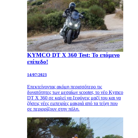
KYMCO DT X 360 Test: Το επόμενο
επίπεδο!
14/07/2023
Επεκτείνοντας ακόμη περισσότερο τις
δυνατότητες των μεσαίων scooter, το νέο Kymco
DT X 360 σε καλεί να ξεφύγεις μαζί του και να
ζήσεις νέες εμπειρίες μακριά από τα τείχη που
σε περιορίζουν στην πόλη.