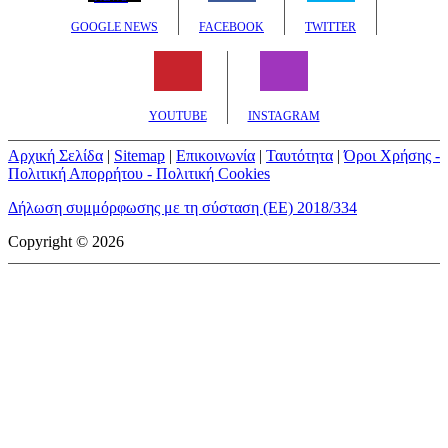
GOOGLE NEWS
FACEBOOK
TWITTER
YOUTUBE
INSTAGRAM
Αρχική Σελίδα
|
Sitemap
|
Επικοινωνία
|
Ταυτότητα
|
Όροι Χρήσης -
Πολιτική Απορρήτου - Πολιτική Cookies
Δήλωση συμμόρφωσης με τη σύσταση (ΕΕ) 2018/334
Copyright © 2026
mototriti.gr | Ταυτότητα
Επωνυμία Επιχείρησης:
AUTO ΤΡΙΤΗ ΑΕ
Έδρα - Γραφεία:
Λεωφόρος Αμαρουσίου 14 - Νέο Ηράκλειο,
Τ.Κ. 141 22
Νομική Μορφή:
ΕΚΔΟΤΙΚΗ ΕΤΑΙΡΕΙΑ
Α.Φ.Μ.:
998384177
Δ.Ο.Υ.:
ΚΕΦΟΔΕ
Στοιχεία Επικοινωνίας: