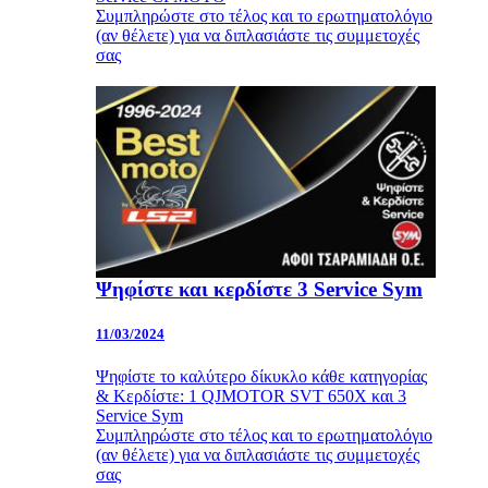
Συμπληρώστε στο τέλος και το ερωτηματολόγιο
(αν θέλετε) για να διπλασιάστε τις συμμετοχές
σας
Ψηφίστε και κερδίστε 3 Service Sym
11/03/2024
Ψηφίστε το καλύτερο δίκυκλο κάθε κατηγορίας
& Κερδίστε: 1 QJMOTOR SVT 650X και 3
Service Sym
Συμπληρώστε στο τέλος και το ερωτηματολόγιο
(αν θέλετε) για να διπλασιάστε τις συμμετοχές
σας