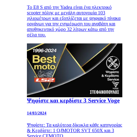
Το E8 S από την Yadea είναι ένα ηλεκτρικό
scooter πόλης με μεγάλη αυτονομία 103
χιλιομέτρων και εξοπλίζεται με ψηφιακό πίνακα
οργάνων για την ενημέρωση του αναβάτη και
αποθηκευτικό χώρο 32 λίτρων κάτω από την
σέλα του.
Ψηφίστε και κερδίστε 3 Service Voge
14/03/2024
Ψηφίστε: Τα καλύτερα δίκυκλα κάθε κατηγορίας
& Κερδίστε: 1 QJMOTOR SVT 650X και 3
Service CFMOTO