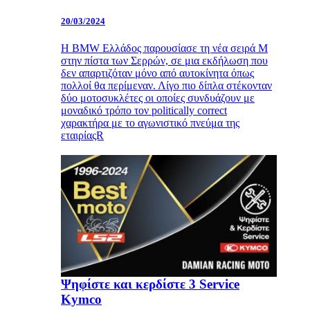
20/03/2024
Η BMW Ελλάδος παρουσίασε τη νέα σειρά Μ
στην πίστα των Σερρών, σε μια εκδήλωση που
δεν απαρτιζόταν μόνο από αυτοκίνητα όπως
πολλοί θα περίμεναν. Λίγο πιο δίπλα στέκονταν
δύο μοτοσυκλέτες οι οποίες συνδυάζουν με
μοναδικό τρόπο τον politically correct
χαρακτήρα με το αγωνιστικό πνεύμα της
εταιρίαςR
Ψηφίστε και κερδίστε 3 Service
Kymco