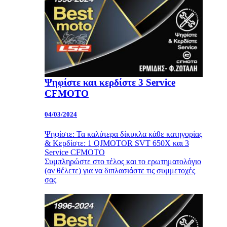
Ψηφίστε και κερδίστε 3 Service
CFMOTO
04/03/2024
Ψηφίστε: Τα καλύτερα δίκυκλα κάθε κατηγορίας
& Κερδίστε: 1 QJMOTOR SVT 650X και 3
Service CFMOTO
Συμπληρώστε στο τέλος και το ερωτηματολόγιο
(αν θέλετε) για να διπλασιάστε τις συμμετοχές
σας