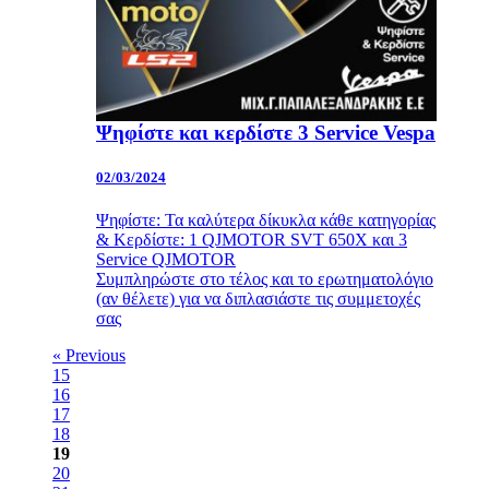
Ψηφίστε και κερδίστε 3 Service Vespa
02/03/2024
Ψηφίστε: Τα καλύτερα δίκυκλα κάθε κατηγορίας
& Κερδίστε: 1 QJMOTOR SVT 650X και 3
Service QJMOTOR
Συμπληρώστε στο τέλος και το ερωτηματολόγιο
(αν θέλετε) για να διπλασιάστε τις συμμετοχές
σας
« Previous
15
16
17
18
19
20