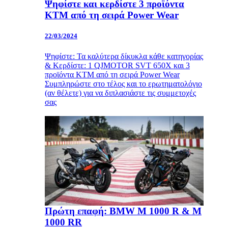
Ψηφίστε και κερδίστε 3 προϊόντα
KTM από τη σειρά Power Wear
22/03/2024
Ψηφίστε: Τα καλύτερα δίκυκλα κάθε κατηγορίας
& Κερδίστε: 1 QJMOTOR SVT 650X και 3
προϊόντα KTM από τη σειρά Power Wear
Συμπληρώστε στο τέλος και το ερωτηματολόγιο
(αν θέλετε) για να διπλασιάστε τις συμμετοχές
σας
Πρώτη επαφή: BMW M 1000 R & M
1000 RR