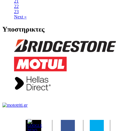
21
22
23
Next »
Υποστηρικτες