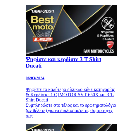
Ψηφίστε και κερδίστε 3 T-Shirt
Ducati
06/03/2024
Ψηφίστε το καλύτερο δίκυκλο κάθε κατηγορίας
& Κερδίστε: 1 QJMOTOR SVT 650X και 3 T-
Shirt Ducati
Συμπληρώστε στο τέλος και το ερωτηματολόγιο
(αν θέλετε) για να διπλασιάστε τις συμμετοχές
σας