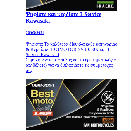
Ψηφίστε και κερδίστε 3 Service
Kawasaki
26/03/2024
Ψηφίστε: Τα καλύτερα δίκυκλα κάθε κατηγορίας
& Κερδίστε: 1 QJMOTOR SVT 650X και 3
Service Kawasaki
Συμπληρώστε στο τέλος και το ερωτηματολόγιο
(αν θέλετε) για να διπλασιάστε τις συμμετοχές
σας