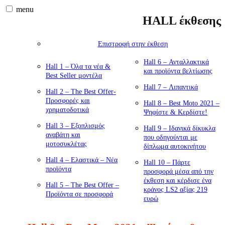
menu
HALL έκθεσης
Επιστροφή στην έκθεση
Hall 6 – Ανταλλακτικά
Hall 1 – Όλα τα νέα &
και προϊόντα βελτίωσης
Best Seller μοντέλα
Hall 7 – Λιπαντικά
Hall 2 – The Best Offer-
Προσφορές και
Hall 8 – Best Moto 2021 –
χρηματοδοτικά
Ψηφίστε & Κερδίστε!
Hall 3 – Εξοπλισμός
Hall 9 – Ιδανικά δίκυκλα
αναβάτη και
που οδηγούνται με
μοτοσυκλέτας
δίπλωμα αυτοκινήτου
Hall 4 – Ελαστικά – Νέα
Hall 10 – Πάρτε
προϊόντα
προσφορά μέσα από την
έκθεση και κέρδισε ένα
Hall 5 – The Best Offer –
κράνος LS2 αξίας 219
Προϊόντα σε προσφορά
ευρώ