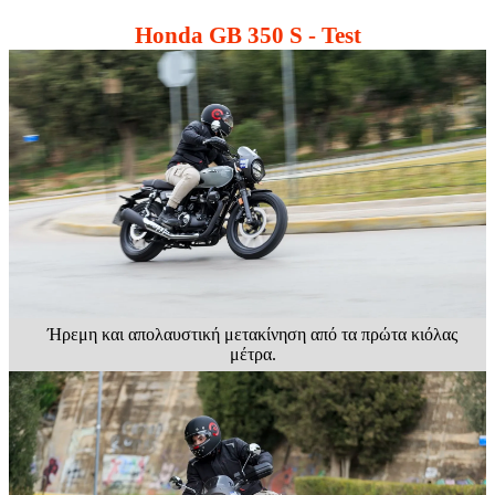
Honda GB 350 S - Test
Ήρεμη και απολαυστική μετακίνηση από τα πρώτα κιόλας
μέτρα.