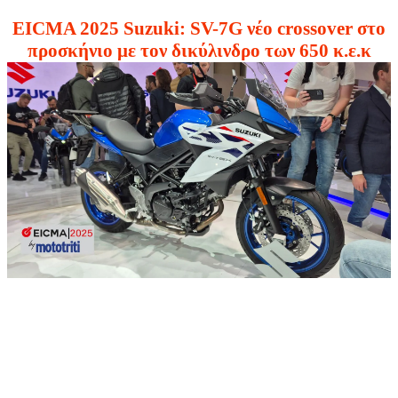
EICMA 2025 Suzuki: SV-7G νέο crossover στο
προσκήνιο με τον δικύλινδρο των 650 κ.ε.κ