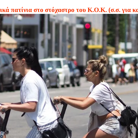
ικά πατίνια στο στόχαστρο του Κ.Ο.Κ. (σ.σ. για κ