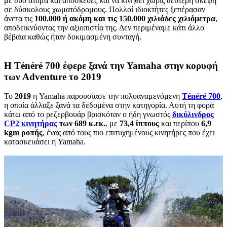
με δύο άτομα και αποσκευές και να κινηθεί χωρίς δεύτερη σκέψη
σε δύσκολους χωματόδρομους. Πολλοί ιδιοκτήτες ξεπέρασαν
άνετα τις
100.000 ή ακόμη και τις 150.000 χιλιάδες χιλιόμετρα
,
αποδεικνύοντας την αξιοπιστία της. Δεν περιμέναμε κάτι άλλο
βέβαια καθώς ήταν δοκιμασμένη συνταγή.
Η Ténéré 700 έφερε ξανά την Yamaha στην κορυφή
των Adventure το 2019
Το
2019
η Yamaha παρουσίασε την πολυαναμενόμενη
Ténéré 700
,
η οποία άλλαξε ξανά τα δεδομένα στην κατηγορία. Αυτή τη φορά
κάτω από το ρεζερβουάρ βρισκόταν ο ήδη γνωστός
δικύλινδρος
CP2 κινητήρας
των 689 κ.εκ.
, με
73,4 ίππους
και περίπου
6,9
kgm ροπής
, ένας από τους πιο επιτυχημένους κινητήρες που έχει
κατασκευάσει η Yamaha.