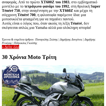
αναφοράς. Από το πρώτο
XT600Z του 1983
, στο εμβληματικό
μοντέλο με το
τετράγωνο φανάρι του 1992
, στη θρυλική
Super
Ténéré 750
, στην αναγέννηση με την
XT660Z
και μέχρι τη
σύγχρονη
Ténéré 700
, η φιλοσοφία παρέμεινε ίδια: μια
μοτοσυκλέτα φτιαγμένη για να πηγαίνει παντού.
Αυτός είναι ο λόγος που, όταν ακούς τη λέξη
Ténéré
, δεν
σκέφτεσαι απλώς μια Yamaha αλλά μια ολόκληρη ιστορία!
Έρευνα & επιμέλεια άρθρου: Παναγιώτης Σιώπης | Δημήτρης Δουγέκος | Δημήτρης
Ρενιέρης | Πάτροκλος Γκούσης
« Δείτε όλα
30 Χρόνια Moto Τρίτη