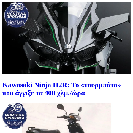
Kawasaki Ninja H2R: Το «τουρμπάτο»
που άγγιξε τα 400 χλμ./ώρα