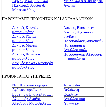
Αφίξεις νέων μοντέλων
Με δίπλωμα αυτοκινήτου
Ηλεκτρικά Scooter &
Αγώνες
Μοτοσυκλέτες
ΠΑΡΟΥΣΙΑΣΕΙΣ ΠΡΟΙΟΝΤΩΝ ΚΑΙ ΑΝΤΑΛΛΑΤΙΚΩΝ
Δοκιμές Κρανών
Δοκιμές Ελαστικών
μοτοσυκλέτας
Δοκιμές Αξεσουάρ
Δοκιμές Γάντια
αναβάτη
μοτοσυκλέτας
Παρουσιάσεις λιπαντικών
Δοκιμές Μπότες
Παρουσιάσεις
μοτοσυκλέτας
Ανταλλακτικών
Δοκιμές Παντελόνια
Παρουσιάσεις Αξεσουάρ
μοτοσυκλέτας
μοτοσυκλέτας
Δοκιμές Jacket - Μπουφάν
μοτοσυκλέτας
ΠΡΟΙΟΝΤΑ ΚΑΙ ΥΠΗΡΕΣΙΕΣ
Νέα Προϊόντα σήμερα
Αfter Sales
Αγόρασε προϊόντα
Βελτίωση
Ευρετήριο Επαγγελματιών
Ελαστικά
Αξεσουάρ Αναβάτη
Ανταλλακτικά
Αξεσουάρ Μοτοσικλέτας
Λιπαντικά