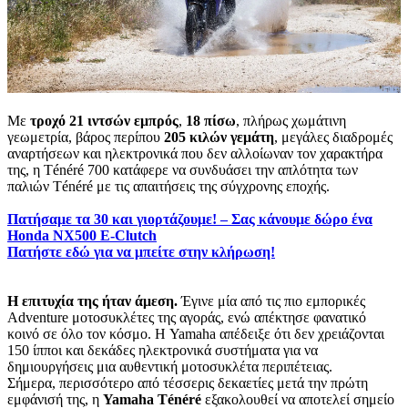
Με
τροχό 21 ιντσών εμπρός
,
18 πίσω
, πλήρως χωμάτινη
γεωμετρία, βάρος περίπου
205 κιλών γεμάτη
, μεγάλες διαδρομές
αναρτήσεων και ηλεκτρονικά που δεν αλλοίωναν τον χαρακτήρα
της, η Ténéré 700 κατάφερε να συνδυάσει την απλότητα των
παλιών Ténéré με τις απαιτήσεις της σύγχρονης εποχής.
Πατήσαμε τα 30 και γιορτάζουμε! – Σας κάνουμε δώρο ένα
Honda NX500 E-Clutch
Πατήστε εδώ για να μπείτε στην κλήρωση!
Η επιτυχία της ήταν άμεση.
Έγινε μία από τις πιο εμπορικές
Adventure μοτοσυκλέτες της αγοράς, ενώ απέκτησε φανατικό
κοινό σε όλο τον κόσμο. Η Yamaha απέδειξε ότι δεν χρειάζονται
150 ίπποι και δεκάδες ηλεκτρονικά συστήματα για να
δημιουργήσεις μια αυθεντική μοτοσυκλέτα περιπέτειας.
Σήμερα, περισσότερο από τέσσερις δεκαετίες μετά την πρώτη
εμφάνισή της, η
Yamaha Ténéré
εξακολουθεί να αποτελεί σημείο