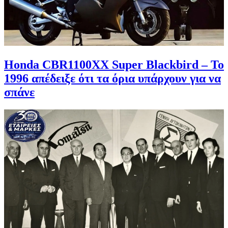
Honda CBR1100XX Super Blackbird – To
1996 απέδειξε ότι τα όρια υπάρχουν για να
σπάνε