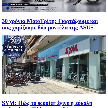
30 χρόνια MotoΤρίτη: Γιορτάζουμε και
σας χαρίζουμε δύο μοντέλα της ASUS
SYM: Πώς το scooter έγινε η εύκολη