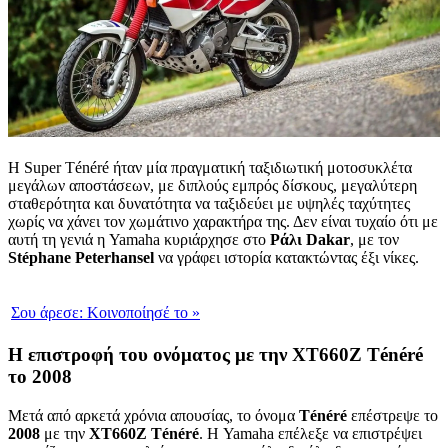
Η Super Ténéré ήταν μία πραγματική ταξιδιωτική μοτοσυκλέτα
μεγάλων αποστάσεων, με διπλούς εμπρός δίσκους, μεγαλύτερη
σταθερότητα και δυνατότητα να ταξιδεύει με υψηλές ταχύτητες
χωρίς να χάνει τον χωμάτινο χαρακτήρα της. Δεν είναι τυχαίο ότι με
αυτή τη γενιά η Yamaha κυριάρχησε στο
Ράλι Dakar
, με τον
Stéphane Peterhansel
να γράφει ιστορία κατακτώντας έξι νίκες.
Σου άρεσε:
Κοινοποίησέ το
»
Η επιστροφή του ονόματος με την XT660Z Ténéré
το 2008
Μετά από αρκετά χρόνια απουσίας, το όνομα
Ténéré
επέστρεψε το
2008
με την
XT660Z Ténéré
. Η Yamaha επέλεξε να επιστρέψει