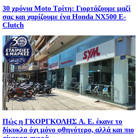
30 χρόνια Moto Τρίτη: Γιορτάζουμε μαζί
σας και χαρίζουμε ένα Honda NX500 E-
Clutch
Πώς η ΓΚΟΡΓΚΟΛΗΣ Α. Ε. έκανε το
δίκυκλο όχι μόνο φθηνότερο, αλλά και πιο