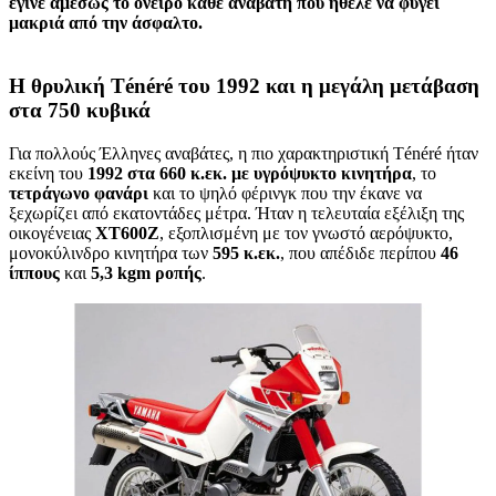
έγινε αμέσως το όνειρο κάθε αναβάτη που ήθελε να φύγει
μακριά από την άσφαλτο.
Η θρυλική Ténéré του 1992 και η μεγάλη μετάβαση
στα 750 κυβικά
Για πολλούς Έλληνες αναβάτες, η πιο χαρακτηριστική Ténéré ήταν
εκείνη του
1992 στα 660 κ.εκ. με υγρόψυκτο κινητήρα
, το
τετράγωνο φανάρι
και το ψηλό φέρινγκ που την έκανε να
ξεχωρίζει από εκατοντάδες μέτρα. Ήταν η τελευταία εξέλιξη της
οικογένειας
XT600Z
, εξοπλισμένη με τον γνωστό αερόψυκτο,
μονοκύλινδρο κινητήρα των
595 κ.εκ.
, που απέδιδε περίπου
46
ίππους
και
5,3 kgm ροπής
.