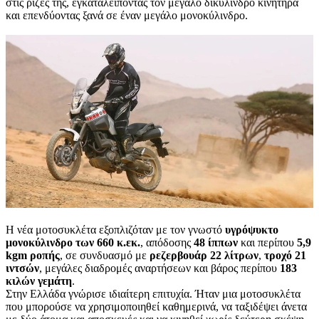
στις ρίζες της, εγκαταλείποντας τον μεγάλο δικύλινδρο κινητήρα
και επενδύοντας ξανά σε έναν μεγάλο μονοκύλινδρο.
Η νέα μοτοσυκλέτα εξοπλιζόταν με τον γνωστό
υγρόψυκτο
μονοκύλινδρο των 660 κ.εκ.
, απόδοσης
48 ίππων
και περίπου
5,9
kgm ροπής
, σε συνδυασμό με
ρεζερβουάρ 22 λίτρων
,
τροχό 21
ιντσών
, μεγάλες διαδρομές αναρτήσεων και βάρος περίπου
183
κιλών γεμάτη
.
Στην Ελλάδα γνώρισε ιδιαίτερη επιτυχία. Ήταν μια μοτοσυκλέτα
που μπορούσε να χρησιμοποιηθεί καθημερινά, να ταξιδέψει άνετα