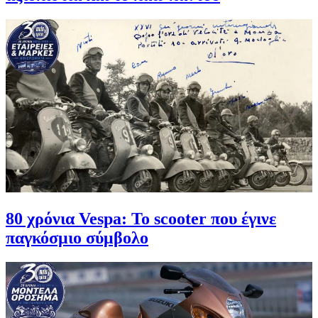
80 χρόνια Vespa: Το scooter που έγινε
παγκόσμιο σύμβολο