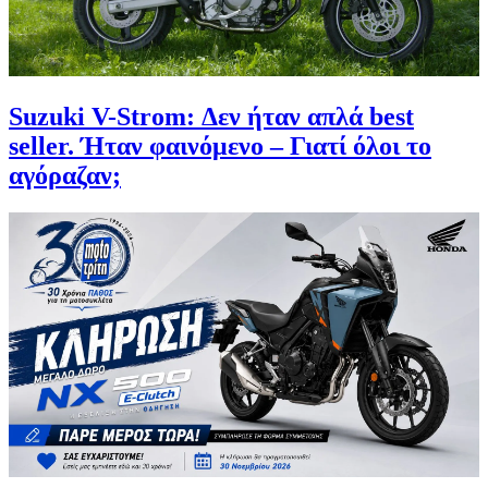
Suzuki V-Strom: Δεν ήταν απλά best
seller. Ήταν φαινόμενο – Γιατί όλοι το
αγόραζαν;