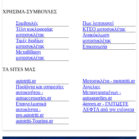
ΧΡΗΣΙΜΑ-ΣΥΜΒΟΥΛΕΣ
Συμβουλές
Πως λειτουργεί
Τέλη κυκλοφορίας
ΚΤΕΟ μοτοσυκλέτας
μοτοσυκλέτας
Ανακύκλωση
Τιμές διοδίων
μοτοσυκλέτας
μοτοσυκλέτας
Επικοινωνία
Μεταβίβαση
μοτοσυκλέτας
ΤΑ SITES ΜΑΣ
autotriti.gr
Μοτοσικλέτα - mototriti.gr
Προϊόντα και υπηρεσίες
Αγγελιες
αυτοκινήτου -
Μεταχειρισμένων -
autoaccessories.gr
autoaggelies.gr
Επαγγελματικά
4green.gr - ΓΛΙΤΩΣΤΕ
αυτοκίνητα -
ΛΕΦΤΑ από την ενέργεια
pro.autotriti.gr
autotriti-Touring.gr