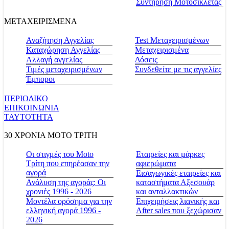
Συντήρηση Μοτοσικλέτας
ΜΕΤΑΧΕΙΡΙΣΜΕΝΑ
Αναζήτηση Αγγελίας
Test Μεταχειρισμένων
Καταχώρηση Αγγελίας
Μεταχειρισμένα
Αλλαγή αγγελίας
Δόσεις
Τιμές μεταχειρισμένων
Συνδεθείτε με τις αγγελίες
Έμποροι
ΠΕΡΙΟΔΙΚΟ
ΕΠΙΚΟΙΝΩΝΙΑ
ΤΑΥΤΟΤΗΤΑ
30 ΧΡΟΝΙΑ MOTO ΤΡΙΤΗ
Οι στιγμές του Moto
Εταιρείες και μάρκες
Τρίτη που επηρέασαν την
αφιερώματα
αγορά
Εισαγωγικές εταιρείες και
Ανάλυση της αγοράς: Οι
καταστήματα Αξεσουάρ
χρονιές 1996 - 2026
και ανταλλακτικών
Μοντέλα ορόσημα για την
Επιχειρήσεις λιανικής και
ελληνική αγορά 1996 -
After sales που ξεχώρισαν
2026