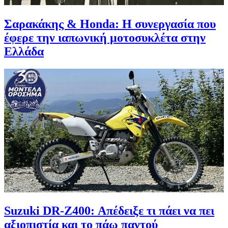
Σαρακάκης & Honda: Η συνεργασία που
έφερε την ιαπωνική μοτοσυκλέτα στην
Ελλάδα
Suzuki DR-Z400: Απέδειξε τι πάει να πει
αξιοπιστία και το πάω παντού