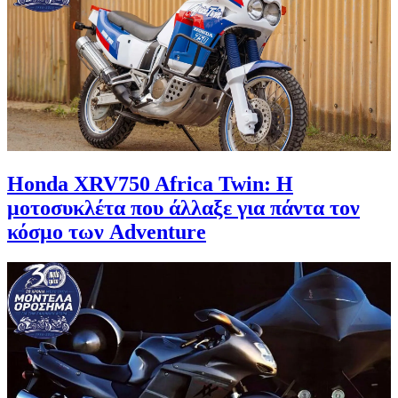
Honda XRV750 Africa Twin: Η
μοτοσυκλέτα που άλλαξε για πάντα τον
κόσμο των Adventure