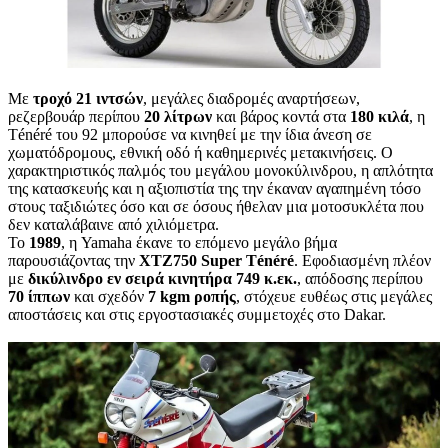
Με
τροχό 21 ιντσών
, μεγάλες διαδρομές αναρτήσεων,
ρεζερβουάρ περίπου
20 λίτρων
και βάρος κοντά στα
180 κιλά
, η
Ténéré του 92 μπορούσε να κινηθεί με την ίδια άνεση σε
χωματόδρομους, εθνική οδό ή καθημερινές μετακινήσεις. Ο
χαρακτηριστικός παλμός του μεγάλου μονοκύλινδρου, η απλότητα
της κατασκευής και η αξιοπιστία της την έκαναν αγαπημένη τόσο
στους ταξιδιώτες όσο και σε όσους ήθελαν μια μοτοσυκλέτα που
δεν καταλάβαινε από χιλιόμετρα.
Το
1989
, η Yamaha έκανε το επόμενο μεγάλο βήμα
παρουσιάζοντας την
XTZ750 Super Ténéré
. Εφοδιασμένη πλέον
με
δικύλινδρο εν σειρά κινητήρα 749 κ.εκ.
, απόδοσης περίπου
70 ίππων
και σχεδόν
7 kgm ροπής
, στόχευε ευθέως στις μεγάλες
αποστάσεις και στις εργοστασιακές συμμετοχές στο Dakar.