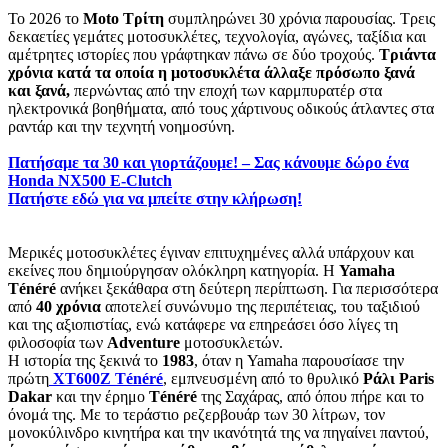
Το 2026 το
Moto Τρίτη
συμπληρώνει 30 χρόνια παρουσίας. Τρεις
δεκαετίες γεμάτες μοτοσυκλέτες, τεχνολογία, αγώνες, ταξίδια και
αμέτρητες ιστορίες που γράφτηκαν πάνω σε δύο τροχούς.
Τριάντα
χρόνια κατά τα οποία η μοτοσυκλέτα άλλαξε πρόσωπο ξανά
και ξανά,
περνώντας από την εποχή των καρμπυρατέρ στα
ηλεκτρονικά βοηθήματα, από τους χάρτινους οδικούς άτλαντες στα
ραντάρ και την τεχνητή νοημοσύνη.
Πατήσαμε τα 30 και γιορτάζουμε! – Σας κάνουμε δώρο ένα
Honda NX500 E-Clutch
Πατήστε εδώ για να μπείτε στην κλήρωση!
Μερικές μοτοσυκλέτες έγιναν επιτυχημένες αλλά υπάρχουν και
εκείνες που δημιούργησαν ολόκληρη κατηγορία. Η
Yamaha
Ténéré
ανήκει ξεκάθαρα στη δεύτερη περίπτωση. Για περισσότερα
από
40 χρόνια
αποτελεί συνώνυμο της περιπέτειας, του ταξιδιού
και της αξιοπιστίας, ενώ κατάφερε να επηρεάσει όσο λίγες τη
φιλοσοφία των
Adventure
μοτοσυκλετών.
Η ιστορία της ξεκινά το
1983
, όταν η Yamaha παρουσίασε την
πρώτη
XT600Z Ténéré
, εμπνευσμένη από το θρυλικό
Ράλι
Paris
Dakar
και την έρημο
Ténéré
της Σαχάρας, από όπου πήρε και το
όνομά της. Με το τεράστιο ρεζερβουάρ των 30 λίτρων, τον
μονοκύλινδρο κινητήρα και την ικανότητά της να πηγαίνει παντού,