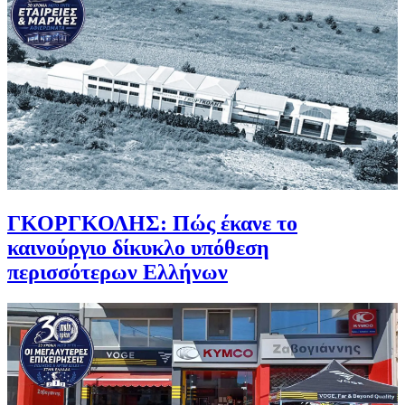
ΓΚΟΡΓΚΟΛΗΣ: Πώς έκανε το
καινούργιο δίκυκλο υπόθεση
περισσότερων Ελλήνων