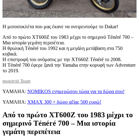
Η μοτοσυκλέτα που μας έκανε να ονειρευτούμε το Dakar!
Από το πρώτο XT600Z του 1983 μέχρι το σημερινό Ténéré 700 –
Μια ιστορία γεμάτη περιπέτεια.
Η θρυλική Ténéré του 1992 και η μεγάλη μετάβαση στα 750
κυβικά.
Η επιστροφή του ονόματος με την XT660Z Ténéré το 2008.
Η Ténéré 700 έφερε ξανά την Yamaha στην κορυφή των Adventure
το 2019.
mototriti Team
YAMAHA:
NOMIKOS ενημερώσου τώρα για τα δώρα σου!
YAMAHA:
XMAX 300 + δώρο αξίας 500 ευρώ!
Από το πρώτο XT600Z του 1983 μέχρι το
σημερινό Ténéré 700 – Μια ιστορία
γεμάτη περιπέτεια