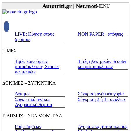
Autotriti.gr |
Net.mototriti.gr |
Προϊόντα &
MENU
LIVE: Κίνηση στους
NON PAPER - απόψεις
δρόμους
ΤΙΜΕΣ
Τιμές καινούριων
Τιμές ηλεκτρικών Scooter
μοτοσυκλετών, Scooter
και μοτοσυκλετών
και παπιών
ΔΟΚΙΜΕΣ – ΣΥΓΚΡΙΤΙΚΑ
Δοκιμές
Σύγκριση ανά κατηγορία
Συγκριτικά test και
Σύγκριση 2 ή 3 μοντέλων
Αγοραστικά θέματα
ΕΙΔΗΣΕΙΣ – ΝΕΑ ΜΟΝΤΕΛΑ
Ροή ειδήσεων
Αγορά νέας μοτοσυκλέτας