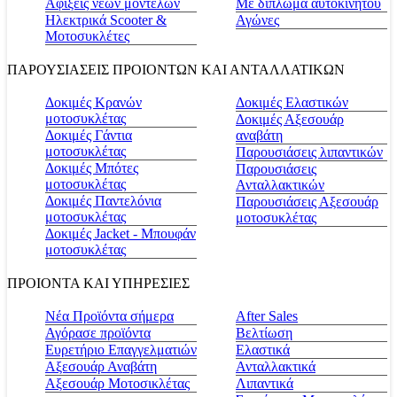
Αφίξεις νέων μοντέλων
Με δίπλωμα αυτοκινήτου
Ηλεκτρικά Scooter &
Αγώνες
Μοτοσυκλέτες
ΠΑΡΟΥΣΙΑΣΕΙΣ ΠΡΟΙΟΝΤΩΝ ΚΑΙ ΑΝΤΑΛΛΑΤΙΚΩΝ
Δοκιμές Κρανών
Δοκιμές Ελαστικών
μοτοσυκλέτας
Δοκιμές Αξεσουάρ
Δοκιμές Γάντια
αναβάτη
μοτοσυκλέτας
Παρουσιάσεις λιπαντικών
Δοκιμές Μπότες
Παρουσιάσεις
μοτοσυκλέτας
Ανταλλακτικών
Δοκιμές Παντελόνια
Παρουσιάσεις Αξεσουάρ
μοτοσυκλέτας
μοτοσυκλέτας
Δοκιμές Jacket - Μπουφάν
μοτοσυκλέτας
ΠΡΟΙΟΝΤΑ ΚΑΙ ΥΠΗΡΕΣΙΕΣ
Νέα Προϊόντα σήμερα
Αfter Sales
Αγόρασε προϊόντα
Βελτίωση
Ευρετήριο Επαγγελματιών
Ελαστικά
Αξεσουάρ Αναβάτη
Ανταλλακτικά
Αξεσουάρ Μοτοσικλέτας
Λιπαντικά