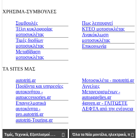
ΧΡΗΣΙΜΑ-ΣΥΜΒΟΥΛΕΣ
Συμβουλές
Πως λειτουργεί
Τέλη κυκλοφορίας
ΚΤΕΟ μοτοσυκλέτας
μοτοσυκλέτας
Ανακύκλωση
Τιμές διοδίων
μοτοσυκλέτας
μοτοσυκλέτας
Επικοινωνία
Μεταβίβαση
μοτοσυκλέτας
ΤΑ SITES ΜΑΣ
autotriti.gr
Μοτοσικλέτα - mototriti.gr
Προϊόντα και υπηρεσίες
Αγγελιες
αυτοκινήτου -
Μεταχειρισμένων -
autoaccessories.gr
autoaggelies.gr
Επαγγελματικά
4green.gr - ΓΛΙΤΩΣΤΕ
αυτοκίνητα -
ΛΕΦΤΑ από την ενέργεια
pro.autotriti.gr
autotriti-Touring.gr