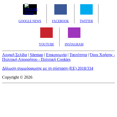
GOOGLE NEWS
FACEBOOK
TWITTER
YOUTUBE
INSTAGRAM
Αρχική Σελίδα
|
Sitemap
|
Επικοινωνία
|
Ταυτότητα
|
Όροι Χρήσης -
Πολιτική Απορρήτου - Πολιτική Cookies
Δήλωση συμμόρφωσης με τη σύσταση (ΕΕ) 2018/334
Copyright © 2026
mototriti.gr | Ταυτότητα
Επωνυμία Επιχείρησης:
AUTO ΤΡΙΤΗ ΑΕ
Έδρα - Γραφεία:
Λεωφόρος Αμαρουσίου 14 - Νέο Ηράκλειο,
Τ.Κ. 141 22
Νομική Μορφή:
ΕΚΔΟΤΙΚΗ ΕΤΑΙΡΕΙΑ
Α.Φ.Μ.:
998384177