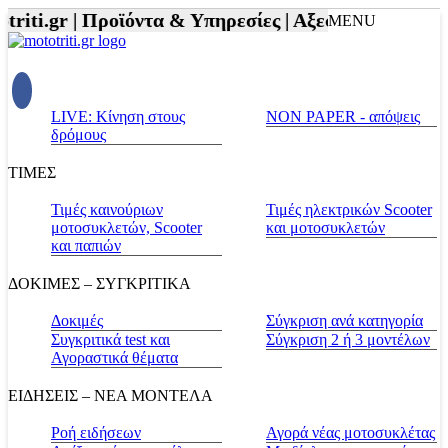
iti.gr |
Προϊόντα & Υπηρεσίες |
Αξεσουάρ Αναβάτη 
MENU
LIVE: Κίνηση στους
NON PAPER - απόψεις
δρόμους
ΤΙΜΕΣ
Τιμές καινούριων
Τιμές ηλεκτρικών Scooter
μοτοσυκλετών, Scooter
και μοτοσυκλετών
και παπιών
ΔΟΚΙΜΕΣ – ΣΥΓΚΡΙΤΙΚΑ
Δοκιμές
Σύγκριση ανά κατηγορία
Συγκριτικά test και
Σύγκριση 2 ή 3 μοντέλων
Αγοραστικά θέματα
ΕΙΔΗΣΕΙΣ – ΝΕΑ ΜΟΝΤΕΛΑ
Ροή ειδήσεων
Αγορά νέας μοτοσυκλέτας