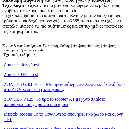
Καλύτερη Εμφάνιση
και η αναγνώριση για την
Καλύτερη
Τεχνολογία
δείχνουν ότι το μοντέλο κατάφερε να κερδίσει τους
αναβάτες σε όλους τους βασικούς τομείς.
Οι χιλιάδες ψήφοι του κοινού αποτυπώνουν με τον πιο ξεκάθαρο
τρόπο την αποδοχή που γνωρίζει το G368, το οποίο συνεχίζει να
αποτελεί μία από τις πιο συζητημένες και επιτυχημένες προτάσεις
της κατηγορίας του.
Έρευνα & επιμέλεια άρθρου: Παναγιώτης Σιώπης | Δημήτρης Δουγέκος | Δημήτρης
Ρενιέρης | Πάτροκλος Γκούσης
Σχετικές ειδήσεις
Zontes G368 - Test
Zontes 703F - Test
ZONTES G368 ETC: Με την καλύτερη αναλογία κιλών ανά ίππο
στα ADV scooter της κατηγορίας
ZONTES V125: Το πρώτο scooter Α1 με χυτό πλαίσιο
αλουμινίου και χώρο για δύο κράνη
Μεσαία scooter με το μεγαλύτερο αποθηκευτικό χώρο και οθόνη
TFT