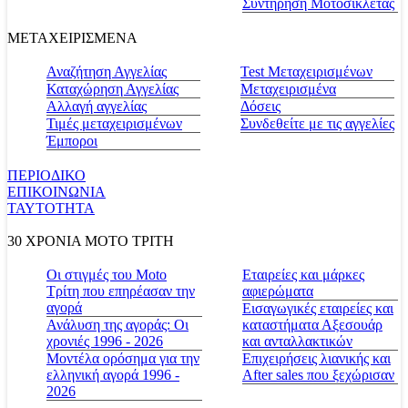
Συντήρηση Μοτοσικλέτας
ΜΕΤΑΧΕΙΡΙΣΜΕΝΑ
Αναζήτηση Αγγελίας
Test Μεταχειρισμένων
Καταχώρηση Αγγελίας
Μεταχειρισμένα
Αλλαγή αγγελίας
Δόσεις
Τιμές μεταχειρισμένων
Συνδεθείτε με τις αγγελίες
Έμποροι
ΠΕΡΙΟΔΙΚΟ
ΕΠΙΚΟΙΝΩΝΙΑ
ΤΑΥΤΟΤΗΤΑ
30 ΧΡΟΝΙΑ MOTO ΤΡΙΤΗ
Οι στιγμές του Moto
Εταιρείες και μάρκες
Τρίτη που επηρέασαν την
αφιερώματα
αγορά
Εισαγωγικές εταιρείες και
Ανάλυση της αγοράς: Οι
καταστήματα Αξεσουάρ
χρονιές 1996 - 2026
και ανταλλακτικών
Μοντέλα ορόσημα για την
Επιχειρήσεις λιανικής και
ελληνική αγορά 1996 -
After sales που ξεχώρισαν
2026