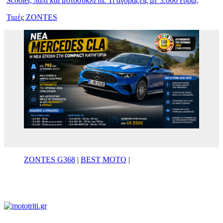
Scooter, παπί και μοτοσυκλέτα: Τι αγοράζεις με 3.000 ευρώ;
Τιμές ZONTES
ZONTES G368
|
BEST MOTO
|