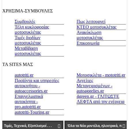
ΧΡΗΣΙΜΑ-ΣΥΜΒΟΥΛΕΣ
Συμβουλές
Πως λειτουργεί
Τέλη κυκλοφορίας
ΚΤΕΟ μοτοσυκλέτας
μοτοσυκλέτας
Ανακύκλωση
Τιμές διοδίων
μοτοσυκλέτας
μοτοσυκλέτας
Επικοινωνία
Μεταβίβαση
μοτοσυκλέτας
ΤΑ SITES ΜΑΣ
autotriti.gr
Μοτοσικλέτα - mototriti.gr
Προϊόντα και υπηρεσίες
Αγγελιες
αυτοκινήτου -
Μεταχειρισμένων -
autoaccessories.gr
autoaggelies.gr
Επαγγελματικά
4green.gr - ΓΛΙΤΩΣΤΕ
αυτοκίνητα -
ΛΕΦΤΑ από την ενέργεια
pro.autotriti.gr
autotriti-Touring.gr