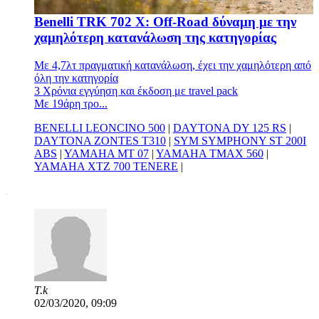
Benelli TRK 702 X: Off-Road δύναμη με την
χαμηλότερη κατανάλωση της κατηγορίας
Με 4,7λτ πραγματική κατανάλωση, έχει την χαμηλότερη από
όλη την κατηγορία
3 Χρόνια εγγύηση και έκδοση με travel pack
Με 19άρη τρο...
BENELLI LEONCINO 500
|
DAYTONA DY 125 RS
|
DAYTONA ZONTES T310
|
SYM SYMPHONY ST 200I
ABS
|
YAMAHA MT 07
|
YAMAHA TMAX 560
|
YAMAHA XTZ 700 TENERE
|
T.k
02/03/2020, 09:09