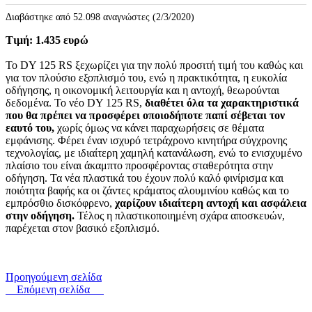
Διαβάστηκε από 52.098 αναγνώστες (2/3/2020)
Τιμή: 1.435 ευρώ
Το DY 125 RS ξεχωρίζει για την πολύ προσιτή τιμή του καθώς και
για τον πλούσιο εξοπλισμό του, ενώ η πρακτικότητα, η ευκολία
οδήγησης, η οικονομική λειτουργία και η αντοχή, θεωρούνται
δεδομένα. Το νέο DY 125 RS,
διαθέτει όλα τα χαρακτηριστικά
που θα πρέπει να προσφέρει οποιοδήποτε παπί σέβεται τον
εαυτό του,
χωρίς όμως να κάνει παραχωρήσεις σε θέματα
εμφάνισης. Φέρει έναν ισχυρό τετράχρονο κινητήρα σύγχρονης
τεχνολογίας, με ιδιαίτερη χαμηλή κατανάλωση, ενώ το ενισχυμένο
πλαίσιο του είναι άκαμπτο προσφέροντας σταθερότητα στην
οδήγηση. Τα νέα πλαστικά του έχουν πολύ καλό φινίρισμα και
ποιότητα βαφής κα οι ζάντες κράματος αλουμινίου καθώς και το
εμπρόσθιο δισκόφρενο,
χαρίζουν ιδιαίτερη αντοχή και ασφάλεια
στην οδήγηση.
Τέλος η πλαστικοποιημένη σχάρα αποσκευών,
παρέχεται στον βασικό εξοπλισμό.
Προηγούμενη σελίδα
Επόμενη σελίδα