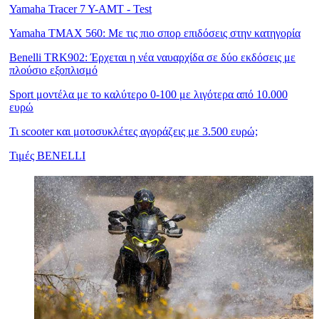
Yamaha Tracer 7 Y-AMT - Test
Yamaha TMAX 560: Με τις πιο σπορ επιδόσεις στην κατηγορία
Benelli TRK902: Έρχεται η νέα ναυαρχίδα σε δύο εκδόσεις με
πλούσιο εξοπλισμό
Sport μοντέλα με το καλύτερο 0-100 με λιγότερα από 10.000
ευρώ
Τι scooter και μοτοσυκλέτες αγοράζεις με 3.500 ευρώ;
Τιμές BENELLI