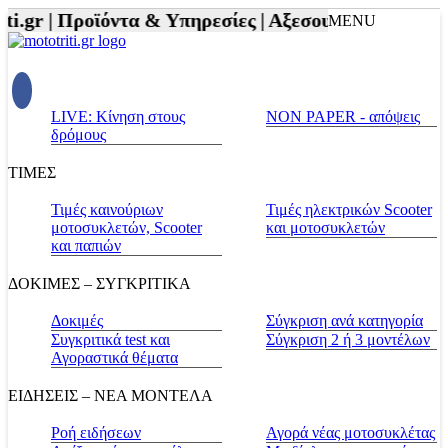
i.gr |
Προϊόντα & Υπηρεσίες |
Αξεσουάρ Αναβάτη κα
MENU
LIVE: Κίνηση στους
NON PAPER - απόψεις
δρόμους
ΤΙΜΕΣ
Τιμές καινούριων
Τιμές ηλεκτρικών Scooter
μοτοσυκλετών, Scooter
και μοτοσυκλετών
και παπιών
ΔΟΚΙΜΕΣ – ΣΥΓΚΡΙΤΙΚΑ
Δοκιμές
Σύγκριση ανά κατηγορία
Συγκριτικά test και
Σύγκριση 2 ή 3 μοντέλων
Αγοραστικά θέματα
ΕΙΔΗΣΕΙΣ – ΝΕΑ ΜΟΝΤΕΛΑ
Ροή ειδήσεων
Αγορά νέας μοτοσυκλέτας