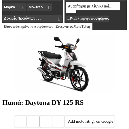
LIVE: κίνηση στους δρόμους
Εξουσιοδοτημένοι αντιπρόσωποι - Συνεργάτες MotoΤρίτη
Παπιά: Daytona DY 125 RS
Add mototriti.gr on Google