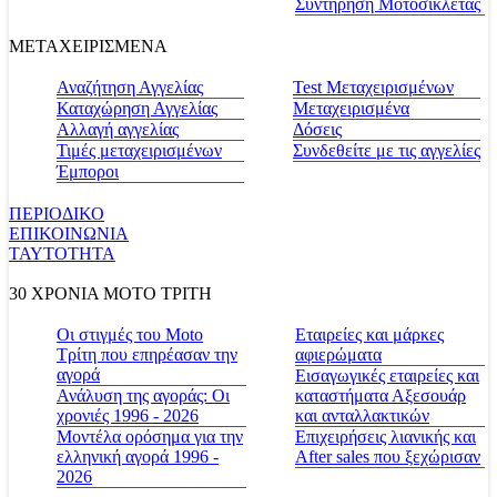
Συντήρηση Μοτοσικλέτας
ΜΕΤΑΧΕΙΡΙΣΜΕΝΑ
Αναζήτηση Αγγελίας
Test Μεταχειρισμένων
Καταχώρηση Αγγελίας
Μεταχειρισμένα
Αλλαγή αγγελίας
Δόσεις
Τιμές μεταχειρισμένων
Συνδεθείτε με τις αγγελίες
Έμποροι
ΠΕΡΙΟΔΙΚΟ
ΕΠΙΚΟΙΝΩΝΙΑ
ΤΑΥΤΟΤΗΤΑ
30 ΧΡΟΝΙΑ MOTO ΤΡΙΤΗ
Οι στιγμές του Moto
Εταιρείες και μάρκες
Τρίτη που επηρέασαν την
αφιερώματα
αγορά
Εισαγωγικές εταιρείες και
Ανάλυση της αγοράς: Οι
καταστήματα Αξεσουάρ
χρονιές 1996 - 2026
και ανταλλακτικών
Μοντέλα ορόσημα για την
Επιχειρήσεις λιανικής και
ελληνική αγορά 1996 -
After sales που ξεχώρισαν
2026