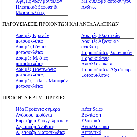
Αφίξεις νέων μοντέλων
Με δίπλωμα αυτοκινήτου
Ηλεκτρικά Scooter &
Αγώνες
Μοτοσυκλέτες
ΠΑΡΟΥΣΙΑΣΕΙΣ ΠΡΟΙΟΝΤΩΝ ΚΑΙ ΑΝΤΑΛΛΑΤΙΚΩΝ
Δοκιμές Κρανών
Δοκιμές Ελαστικών
μοτοσυκλέτας
Δοκιμές Αξεσουάρ
Δοκιμές Γάντια
αναβάτη
μοτοσυκλέτας
Παρουσιάσεις λιπαντικών
Δοκιμές Μπότες
Παρουσιάσεις
μοτοσυκλέτας
Ανταλλακτικών
Δοκιμές Παντελόνια
Παρουσιάσεις Αξεσουάρ
μοτοσυκλέτας
μοτοσυκλέτας
Δοκιμές Jacket - Μπουφάν
μοτοσυκλέτας
ΠΡΟΙΟΝΤΑ ΚΑΙ ΥΠΗΡΕΣΙΕΣ
Νέα Προϊόντα σήμερα
Αfter Sales
Αγόρασε προϊόντα
Βελτίωση
Ευρετήριο Επαγγελματιών
Ελαστικά
Αξεσουάρ Αναβάτη
Ανταλλακτικά
Αξεσουάρ Μοτοσικλέτας
Λιπαντικά