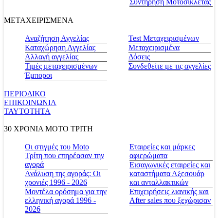
Συντήρηση Μοτοσικλέτας
ΜΕΤΑΧΕΙΡΙΣΜΕΝΑ
Αναζήτηση Αγγελίας
Test Μεταχειρισμένων
Καταχώρηση Αγγελίας
Μεταχειρισμένα
Αλλαγή αγγελίας
Δόσεις
Τιμές μεταχειρισμένων
Συνδεθείτε με τις αγγελίες
Έμποροι
ΠΕΡΙΟΔΙΚΟ
ΕΠΙΚΟΙΝΩΝΙΑ
ΤΑΥΤΟΤΗΤΑ
30 ΧΡΟΝΙΑ MOTO ΤΡΙΤΗ
Οι στιγμές του Moto
Εταιρείες και μάρκες
Τρίτη που επηρέασαν την
αφιερώματα
αγορά
Εισαγωγικές εταιρείες και
Ανάλυση της αγοράς: Οι
καταστήματα Αξεσουάρ
χρονιές 1996 - 2026
και ανταλλακτικών
Μοντέλα ορόσημα για την
Επιχειρήσεις λιανικής και
ελληνική αγορά 1996 -
After sales που ξεχώρισαν
2026