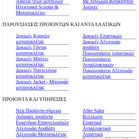
Αφίξεις νέων μοντέλων
Με δίπλωμα αυτοκινήτου
Ηλεκτρικά Scooter &
Αγώνες
Μοτοσυκλέτες
ΠΑΡΟΥΣΙΑΣΕΙΣ ΠΡΟΙΟΝΤΩΝ ΚΑΙ ΑΝΤΑΛΛΑΤΙΚΩΝ
Δοκιμές Κρανών
Δοκιμές Ελαστικών
μοτοσυκλέτας
Δοκιμές Αξεσουάρ
Δοκιμές Γάντια
αναβάτη
μοτοσυκλέτας
Παρουσιάσεις λιπαντικών
Δοκιμές Μπότες
Παρουσιάσεις
μοτοσυκλέτας
Ανταλλακτικών
Δοκιμές Παντελόνια
Παρουσιάσεις Αξεσουάρ
μοτοσυκλέτας
μοτοσυκλέτας
Δοκιμές Jacket - Μπουφάν
μοτοσυκλέτας
ΠΡΟΙΟΝΤΑ ΚΑΙ ΥΠΗΡΕΣΙΕΣ
Νέα Προϊόντα σήμερα
Αfter Sales
Αγόρασε προϊόντα
Βελτίωση
Ευρετήριο Επαγγελματιών
Ελαστικά
Αξεσουάρ Αναβάτη
Ανταλλακτικά
Αξεσουάρ Μοτοσικλέτας
Λιπαντικά