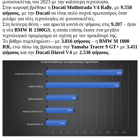
μοτοσυκλέτας του 2023 με την καλύτερη τεχνολογία.
Στην κορυφή βρέθηκε η
Ducati
Multistrada
V
4
Rally
, με
9.558
ψήφους
, με την
Ducati
να είναι πολύ συχνά πρωτοπόρος όταν
μιλάμε για νέες τεχνολογίες σε μοτοσυκλέτες.
Στη δεύτερη θέση – και αρκετά κοντά σε ψήφους στις
9.207
– ήταν
η νέα
BMW
R
1300
GS
, η οποία επίσης έκανε ένα μεγάλο
τεχνολογικό προχώρημα σε σχέση με τον προκάτοχό της.
Το βάθρο συμπληρώνει – με
3.816 ψήφους
– η
BMW
M
1000
RR
,
ενώ πίσω της βρίσκουμε την
Yamaha
Tracer
9
GT
+
με
3.411
ψήφους
και την
Ducati
Diavel
V
4
με
2.538 ψήφους
.