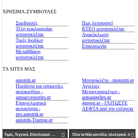
ΧΡΗΣΙΜΑ-ΣΥΜΒΟΥΛΕΣ
Συμβουλές
Πως λειτουργεί
Τέλη κυκλοφορίας
ΚΤΕΟ μοτοσυκλέτας
μοτοσυκλέτας
Ανακύκλωση
Τιμές διοδίων
μοτοσυκλέτας
μοτοσυκλέτας
Επικοινωνία
Μεταβίβαση
μοτοσυκλέτας
ΤΑ SITES ΜΑΣ
autotriti.gr
Μοτοσικλέτα - mototriti.gr
Προϊόντα και υπηρεσίες
Αγγελιες
αυτοκινήτου -
Μεταχειρισμένων -
autoaccessories.gr
autoaggelies.gr
Επαγγελματικά
4green.gr - ΓΛΙΤΩΣΤΕ
αυτοκίνητα -
ΛΕΦΤΑ από την ενέργεια
pro.autotriti.gr
autotriti-Touring.gr