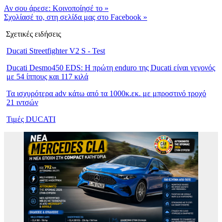
Αν σου άρεσε: Κοινοποίησέ το
»
Σχολίασέ το, στη σελίδα μας στο Facebook
»
Σχετικές ειδήσεις
Ducati Streetfighter V2 S - Test
Ducati Desmo450 EDS: Η πρώτη enduro της Ducati είναι γεγονός
με 54 ίππους και 117 κιλά
Τα ισχυρότερα adv κάτω από τα 1000κ.εκ. με μπροστινό τροχό
21 ιντσών
Τιμές DUCATI