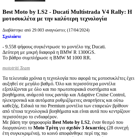
Best Moto by LS2 - Ducati Multistrada V4 Rally: Η
μοτοσυκλέτα με την καλύτερη τεχνολογία
Διαβάστηκε από 29.003 αναγνώστες (17/04/2024)
Σχολιάστε
- 9.558 ψήφους συγκέντρωσε το μοντέλο της Ducati.
Δεύτερη με μικρή διαφορά η BMW R 1300GS.
Το βάθρο συμπλήρωσε η BMW M 1000 RR.
mototriti Team
Τα τελευταία χρόνια η τεχνολογία που αφορά τις μοτοσυκλέτες έχει
αυξηθεί σε μεγάλο βαθμό. Όλο και περισσότερα μοντέλα
εξοπλίζονται με όλο και πιο πρωτοποριακά συστήματα και
βοηθήματα, ανάμεσά τους ραντάρ και Adaptive Cruise Control,
ηλεκτρονικά και αυτόματα ρυθμιζόμενες αναρτήσεις και ούτω
καθεξής. Ειδικά τα πιο Premium μοντέλα των εταιρειών βρίθουν
από τέτοια τεχνολογικά βοηθήματα και είναι αυτά που κεντρίζουν
περισσότερο το ενδιαφέρον.
Με βάση την ψηφοφορία
Best Moto by LS2
, έναν θεσμό που
διοργανώνει το
Moto Τρίτη
για
σχεδόν 3 δεκαετίες
(28 συνεχή
έτη συγκεκριμένα), το κοινό αποφάνθηκε περί της πιο