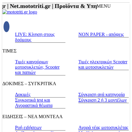
r |
Net.mototriti.gr |
Προϊόντα & Υπηρεσίες |
Αξεσου
MENU
LIVE: Κίνηση στους
NON PAPER - απόψεις
δρόμους
ΤΙΜΕΣ
Τιμές καινούριων
Τιμές ηλεκτρικών Scooter
μοτοσυκλετών, Scooter
και μοτοσυκλετών
και παπιών
ΔΟΚΙΜΕΣ – ΣΥΓΚΡΙΤΙΚΑ
Δοκιμές
Σύγκριση ανά κατηγορία
Συγκριτικά test και
Σύγκριση 2 ή 3 μοντέλων
Αγοραστικά θέματα
ΕΙΔΗΣΕΙΣ – ΝΕΑ ΜΟΝΤΕΛΑ
Ροή ειδήσεων
Αγορά νέας μοτοσυκλέτας