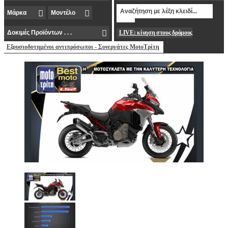
LIVE: κίνηση στους δρόμους
Εξουσιοδοτημένοι αντιπρόσωποι - Συνεργάτες MotoΤρίτη