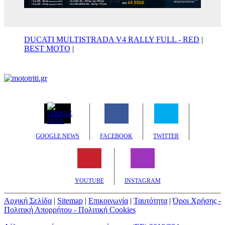
DUCATI MULTISTRADA V4 RALLY FULL - RED
|
BEST MOTO
|
GOOGLE NEWS
FACEBOOK
TWITTER
YOUTUBE
INSTAGRAM
Αρχική Σελίδα
|
Sitemap
|
Επικοινωνία
|
Ταυτότητα
|
Όροι Χρήσης -
Πολιτική Απορρήτου - Πολιτική Cookies