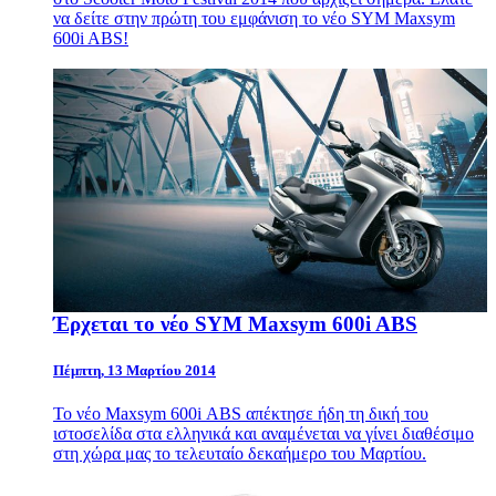
να δείτε στην πρώτη του εμφάνιση το νέο
SYM
Maxsym
600i ABS!
Έρχεται το νέο SYM Maxsym 600i ABS
Πέμπτη, 13 Μαρτίου 2014
To νέο Maxsym 600i ΑBS απέκτησε ήδη τη δική του
ιστοσελίδα στα ελληνικά και αναμένεται να γίνει διαθέσιμο
στη χώρα μας το τελευταίο δεκαήμερο του Μαρτίου.