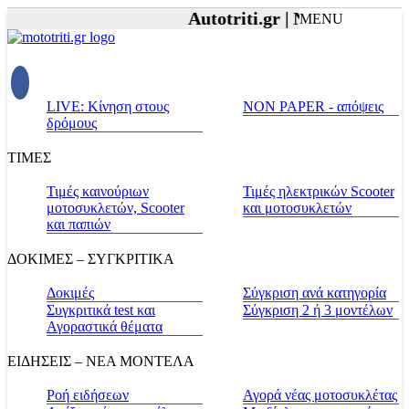
Autotriti.gr |
Net.mototriti.gr
MENU
LIVE: Κίνηση στους
NON PAPER - απόψεις
δρόμους
ΤΙΜΕΣ
Τιμές καινούριων
Τιμές ηλεκτρικών Scooter
μοτοσυκλετών, Scooter
και μοτοσυκλετών
και παπιών
ΔΟΚΙΜΕΣ – ΣΥΓΚΡΙΤΙΚΑ
Δοκιμές
Σύγκριση ανά κατηγορία
Συγκριτικά test και
Σύγκριση 2 ή 3 μοντέλων
Αγοραστικά θέματα
ΕΙΔΗΣΕΙΣ – ΝΕΑ ΜΟΝΤΕΛΑ
Ροή ειδήσεων
Αγορά νέας μοτοσυκλέτας