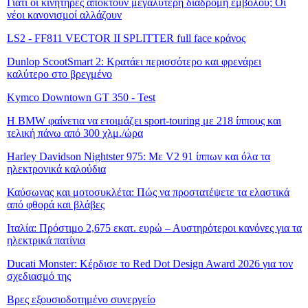
Γιατί οι κινητήρες αποκτούν μεγαλύτερη διαδρομή εμβόλου; Οι
νέοι κανονισμοί αλλάζουν
LS2 - FF811 VECTOR II SPLITTER full face κράνος
Dunlop ScootSmart 2: Κρατάει περισσότερο και φρενάρει
καλύτερο στο βρεγμένο
Kymco Downtown GT 350 - Test
Η BMW φαίνετια να ετοιμάζει sport-touring με 218 ίππους και
τελική πάνω από 300 χλμ./ώρα
Harley Davidson Nightster 975: Με V2 91 ίππων και όλα τα
ηλεκτρονικά καλούδια
Καύσωνας και μοτοσυκλέτα: Πώς να προστατέψετε τα ελαστικά
από φθορά και βλάβες
Ιταλία: Πρόστιμο 2,675 εκατ. ευρώ – Αυστηρότεροι κανόνες για τα
ηλεκτρικά πατίνια
Ducati Monster: Κέρδισε το Red Dot Design Award 2026 για τον
σχεδιασμό της
Βρες εξουσιοδοτημένο συνεργείο