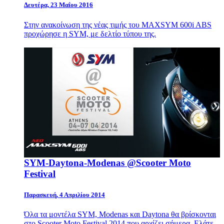
Δευτέρα, 23 Μαΐου 2016
Στην ανακοίνωση της νέας τιμής του MAXSYM 600i ABS
προχώρησε η SYM, με δελτίο τύπου της.
SYM-Daytona-Modenas @Scooter Moto
Festival
Παρασκευή, 4 Απριλίου 2014
Όλα τα μοντέλα SYM, Modenas και Daytona θα βρίσκονται
στο Scooter Moto Festival 2014 που αρχίζει σήμερα. Ελάτε