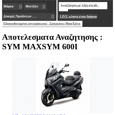
LIVE: κίνηση στους δρόμους
Εξουσιοδοτημένοι αντιπρόσωποι - Συνεργάτες MotoΤρίτη
Αποτελεσματα Αναζητησης :
SYM MAXSYM 600I