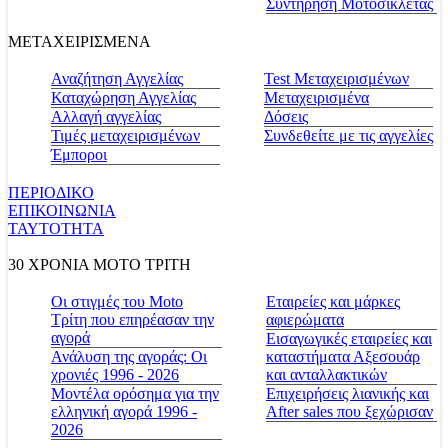
Συντήρηση Μοτοσικλέτας
ΜΕΤΑΧΕΙΡΙΣΜΕΝΑ
Αναζήτηση Αγγελίας
Test Μεταχειρισμένων
Καταχώρηση Αγγελίας
Μεταχειρισμένα
Αλλαγή αγγελίας
Δόσεις
Τιμές μεταχειρισμένων
Συνδεθείτε με τις αγγελίες
Έμποροι
ΠΕΡΙΟΔΙΚΟ
ΕΠΙΚΟΙΝΩΝΙΑ
ΤΑΥΤΟΤΗΤΑ
30 ΧΡΟΝΙΑ MOTO ΤΡΙΤΗ
Οι στιγμές του Moto
Εταιρείες και μάρκες
Τρίτη που επηρέασαν την
αφιερώματα
αγορά
Εισαγωγικές εταιρείες και
Ανάλυση της αγοράς: Οι
καταστήματα Αξεσουάρ
χρονιές 1996 - 2026
και ανταλλακτικών
Μοντέλα ορόσημα για την
Επιχειρήσεις λιανικής και
ελληνική αγορά 1996 -
After sales που ξεχώρισαν
2026