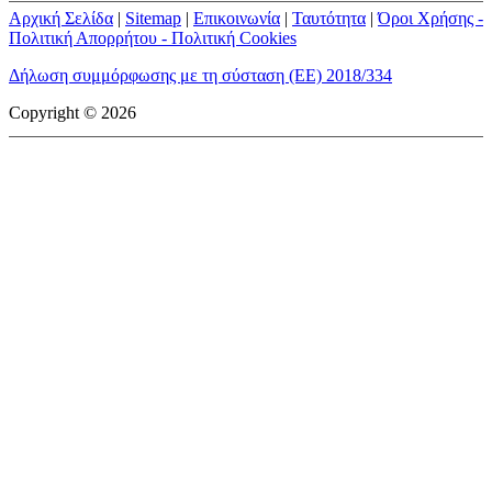
Αρχική Σελίδα
|
Sitemap
|
Επικοινωνία
|
Ταυτότητα
|
Όροι Χρήσης -
Πολιτική Απορρήτου - Πολιτική Cookies
Δήλωση συμμόρφωσης με τη σύσταση (ΕΕ) 2018/334
Copyright © 2026
mototriti.gr | Ταυτότητα
Επωνυμία Επιχείρησης:
AUTO ΤΡΙΤΗ ΑΕ
Έδρα - Γραφεία:
Λεωφόρος Αμαρουσίου 14 - Νέο Ηράκλειο,
Τ.Κ. 141 22
Νομική Μορφή:
ΕΚΔΟΤΙΚΗ ΕΤΑΙΡΕΙΑ
Α.Φ.Μ.:
998384177
Δ.Ο.Υ.:
ΚΕΦΟΔΕ
Στοιχεία Επικοινωνίας:
E-mail:
info@mototriti.gr
Τηλέφωνο:
211 1085500
Ιστοσελίδα:
www.mototriti.gr
Διοικητικά Στελέχη
Ιδιοκτήτες & Κύριοι Μέτοχοι:
Δανάη Τριανταφύλλη – Δάφνη
Τριανταφύλλη
Νόμιμος εκπρόσωπος - Διευθυντής:
Νίκος Καρανάσιος