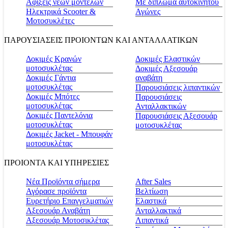
Αφίξεις νέων μοντέλων
Με δίπλωμα αυτοκινήτου
Ηλεκτρικά Scooter &
Αγώνες
Μοτοσυκλέτες
ΠΑΡΟΥΣΙΑΣΕΙΣ ΠΡΟΙΟΝΤΩΝ ΚΑΙ ΑΝΤΑΛΛΑΤΙΚΩΝ
Δοκιμές Κρανών
Δοκιμές Ελαστικών
μοτοσυκλέτας
Δοκιμές Αξεσουάρ
Δοκιμές Γάντια
αναβάτη
μοτοσυκλέτας
Παρουσιάσεις λιπαντικών
Δοκιμές Μπότες
Παρουσιάσεις
μοτοσυκλέτας
Ανταλλακτικών
Δοκιμές Παντελόνια
Παρουσιάσεις Αξεσουάρ
μοτοσυκλέτας
μοτοσυκλέτας
Δοκιμές Jacket - Μπουφάν
μοτοσυκλέτας
ΠΡΟΙΟΝΤΑ ΚΑΙ ΥΠΗΡΕΣΙΕΣ
Νέα Προϊόντα σήμερα
Αfter Sales
Αγόρασε προϊόντα
Βελτίωση
Ευρετήριο Επαγγελματιών
Ελαστικά
Αξεσουάρ Αναβάτη
Ανταλλακτικά
Αξεσουάρ Μοτοσικλέτας
Λιπαντικά