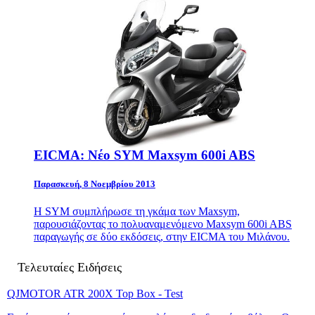
EICMA: Νέο SYM Maxsym 600i ABS
Παρασκευή, 8 Νοεμβρίου 2013
H
SYM
συμπλήρωσε τη γκάμα των Maxsym,
παρουσιάζοντας το πολυαναμενόμενο Maxsym 600i ABS
παραγωγής σε δύο εκδόσεις, στην EICMA του Μιλάνου.
Τελευταίες Ειδήσεις
QJMOTOR ATR 200X Top Box - Test