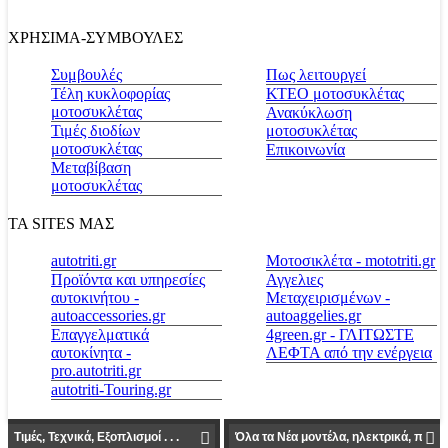
ΧΡΗΣΙΜΑ-ΣΥΜΒΟΥΛΕΣ
Συμβουλές
Πως λειτουργεί
Τέλη κυκλοφορίας
ΚΤΕΟ μοτοσυκλέτας
μοτοσυκλέτας
Ανακύκλωση
Τιμές διοδίων
μοτοσυκλέτας
μοτοσυκλέτας
Επικοινωνία
Μεταβίβαση
μοτοσυκλέτας
ΤΑ SITES ΜΑΣ
autotriti.gr
Μοτοσικλέτα - mototriti.gr
Προϊόντα και υπηρεσίες
Αγγελιες
αυτοκινήτου -
Μεταχειρισμένων -
autoaccessories.gr
autoaggelies.gr
Επαγγελματικά
4green.gr - ΓΛΙΤΩΣΤΕ
αυτοκίνητα -
ΛΕΦΤΑ από την ενέργεια
pro.autotriti.gr
autotriti-Touring.gr