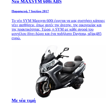
Nέο MAXSYM 600i ABS
Παρασκευή, 7 Ιουλίου 2017
Το νέο
SYM
Maxsym 600i έρχεται να μας συστήσει κάποιες
νέες αισθήσεις, όπως αυτές της άνεσης, της οικονομίας και
της πρακτικότητας. Τώρα, η
SYM
με κάθε αγορά του
μοντέλου δίνει δώρο και ένα ποδήλατο Daytona, αξίας485
ευρώ.
Με νέα τιμή