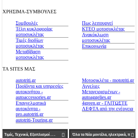
ΧΡΗΣΙΜΑ-ΣΥΜΒΟΥΛΕΣ
Συμβουλές
Πως λειτουργεί
Τέλη κυκλοφορίας
ΚΤΕΟ μοτοσυκλέτας
μοτοσυκλέτας
Ανακύκλωση
Τιμές διοδίων
μοτοσυκλέτας
μοτοσυκλέτας
Επικοινωνία
Μεταβίβαση
μοτοσυκλέτας
ΤΑ SITES ΜΑΣ
autotriti.gr
Μοτοσικλέτα - mototriti.gr
Προϊόντα και υπηρεσίες
Αγγελιες
αυτοκινήτου -
Μεταχειρισμένων -
autoaccessories.gr
autoaggelies.gr
Επαγγελματικά
4green.gr - ΓΛΙΤΩΣΤΕ
αυτοκίνητα -
ΛΕΦΤΑ από την ενέργεια
pro.autotriti.gr
autotriti-Touring.gr