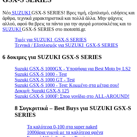
Νέο
SUZUKI
GSX-S SERIES! Βρες τιμή, εξοπλισμό, ειδήσεις και
άρθρα, τεχνικά χαρακτηριστικά και πολλά άλλα. Μην ψάχνεις
αλλού, αφού θα βρεις τα πάντα για την αγορά μοτοσικλέτας και το
SUZUKI
GSX-S SERIES στο mototriti.gr.
Τιμές για SUZUKI GSX-S SERIES
Τεχνικά / Εξοπλισμός για SUZUKI GSX-S SERIES
6 δοκιμες για SUZUKI GSX-S SERIES
Suzuki GSX-S 1000GX - Υποψήφια για Best Moto by LS2
Suzuki GSX-S 1000 - Test
Suzuki GSX-S 1000 GT - Test
Suzuki GSX-S 1000 - Test: Κομμένο στα μέτρα σου!
Δοκιμή: Suzuki GSX-S 125
Suzuki GSX-S 1000F: Σπορ γονίδιο στο ALL-AROUND!
8 Συγκριτικά – Best Buys για SUZUKI GSX-S
SERIES
Τα καλύτερα 0-100 στα super naked
1000άρια γυμνά με τα καλύτερα φρένα