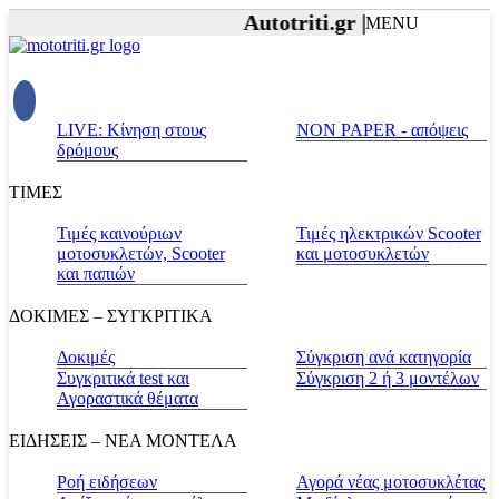
Autotriti.gr |
Net.mototriti.
MENU
LIVE: Κίνηση στους
NON PAPER - απόψεις
δρόμους
ΤΙΜΕΣ
Τιμές καινούριων
Τιμές ηλεκτρικών Scooter
μοτοσυκλετών, Scooter
και μοτοσυκλετών
και παπιών
ΔΟΚΙΜΕΣ – ΣΥΓΚΡΙΤΙΚΑ
Δοκιμές
Σύγκριση ανά κατηγορία
Συγκριτικά test και
Σύγκριση 2 ή 3 μοντέλων
Αγοραστικά θέματα
ΕΙΔΗΣΕΙΣ – ΝΕΑ ΜΟΝΤΕΛΑ
Ροή ειδήσεων
Αγορά νέας μοτοσυκλέτας