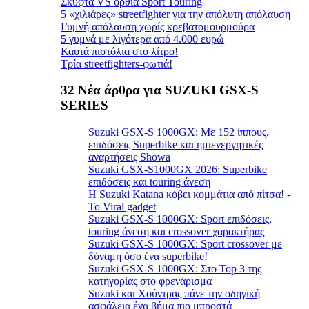
Σκυφτά VS όρθια Sport Touring
5 «χιλιάρες» streetfighter για την απόλυτη απόλαυση
Γυμνή απόλαυση χωρίς κρεβατομουρμούρα
5 γυμνά με λιγότερα από 4.000 ευρώ
Καυτά πιστόλια στο λίτρο!
Τρία streetfighters-φωτιά!
32 Νέα άρθρα για SUZUKI GSX-S
SERIES
Suzuki GSX-S 1000GX: Με 152 ίππους,
επιδόσεις Superbike και ημιενεργητικές
αναρτήσεις Showa
Suzuki GSX-S1000GX 2026: Superbike
επιδόσεις και touring άνεση
Η Suzuki Katana κόβει κομμάτια από πίτσα! -
Το Viral gadget
Suzuki GSX-S 1000GX: Sport επιδόσεις,
touring άνεση και crossover χαρακτήρας
Suzuki GSX-S 1000GX: Sport crossover με
δύναμη όσο ένα superbike!
Suzuki GSX-S 1000GX: Στο Top 3 της
κατηγορίας στο φρενάρισμα
Suzuki και Χούντρας πάνε την οδηγική
ασφάλεια ένα βήμα πιο μπροστά