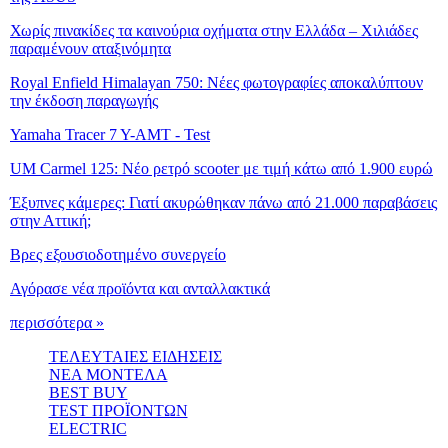
Χωρίς πινακίδες τα καινούρια οχήματα στην Ελλάδα – Χιλιάδες
παραμένουν αταξινόμητα
Royal Enfield Himalayan 750: Νέες φωτογραφίες αποκαλύπτουν
την έκδοση παραγωγής
Yamaha Tracer 7 Y-AMT - Test
UM Carmel 125: Νέο ρετρό scooter με τιμή κάτω από 1.900 ευρώ
Έξυπνες κάμερες: Γιατί ακυρώθηκαν πάνω από 21.000 παραβάσεις
στην Αττική;
Βρες εξουσιοδοτημένο συνεργείο
Αγόρασε νέα προϊόντα και ανταλλακτικά
περισσότερα »
ΤΕΛΕΥΤΑΙΕΣ ΕΙΔΗΣΕΙΣ
ΝΕΑ ΜΟΝΤΕΛΑ
BEST BUY
TEST ΠΡΟΪΟΝΤΩΝ
ELECTRIC