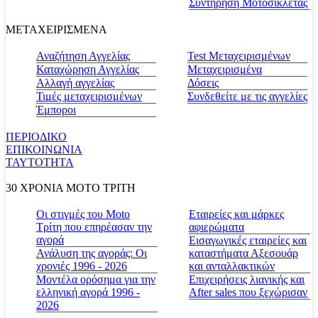
Συντήρηση Μοτοσικλέτας
ΜΕΤΑΧΕΙΡΙΣΜΕΝΑ
Αναζήτηση Αγγελίας
Test Μεταχειρισμένων
Καταχώρηση Αγγελίας
Μεταχειρισμένα
Αλλαγή αγγελίας
Δόσεις
Τιμές μεταχειρισμένων
Συνδεθείτε με τις αγγελίες
Έμποροι
ΠΕΡΙΟΔΙΚΟ
ΕΠΙΚΟΙΝΩΝΙΑ
ΤΑΥΤΟΤΗΤΑ
30 ΧΡΟΝΙΑ MOTO ΤΡΙΤΗ
Οι στιγμές του Moto
Εταιρείες και μάρκες
Τρίτη που επηρέασαν την
αφιερώματα
αγορά
Εισαγωγικές εταιρείες και
Ανάλυση της αγοράς: Οι
καταστήματα Αξεσουάρ
χρονιές 1996 - 2026
και ανταλλακτικών
Μοντέλα ορόσημα για την
Επιχειρήσεις λιανικής και
ελληνική αγορά 1996 -
After sales που ξεχώρισαν
2026