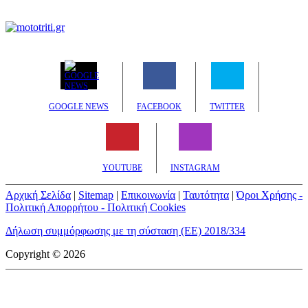
GOOGLE NEWS
FACEBOOK
TWITTER
YOUTUBE
INSTAGRAM
Αρχική Σελίδα
|
Sitemap
|
Επικοινωνία
|
Ταυτότητα
|
Όροι Χρήσης -
Πολιτική Απορρήτου - Πολιτική Cookies
Δήλωση συμμόρφωσης με τη σύσταση (ΕΕ) 2018/334
Copyright © 2026
mototriti.gr | Ταυτότητα
Επωνυμία Επιχείρησης:
AUTO ΤΡΙΤΗ ΑΕ