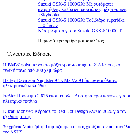
Suzuki GSX-S 1000GX: Με αυτόματες
αναρτήσεις, καλύπτει αποστάσεις μέχρι να πεις
«Skyhook»
Suzuki GSX-S 1000GX: Ταξιδιάρα superbike
150 ίππων
Νέα χρώματα για το Suzuki GSX-S1000GT
Περισσότερα άρθρα μοτοσικλέτας
Τελευταίες Ειδήσεις
Η BMW φαίνετια να ετοιμάζει sport-touring με 218 ίππους και
τελική πάνω από 300 χλμ./ώρα
Harley Davidson Nightster 975: Με V2 91 ίππων και όλα τα
ηλεκτρονικά καλούδια
Ιταλία: Πρόστιμο 2,675 εκατ. ευρώ – Αυστηρότεροι κανόνες για τα
ηλεκτρικά πατίνια
Ducati Monster: Κέρδισε το Red Dot Design Award 2026 για τον
σχεδιασμό της
30 χρόνια MotoΤρίτη: Γιορτάζουμε και σας χαρίζουμε δύο μοντέλα
της ASUS