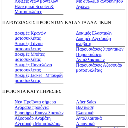
Αφίξεις νέων μοντέλων
Με δίπλωμα αυτοκινήτου
Ηλεκτρικά Scooter &
Αγώνες
Μοτοσυκλέτες
ΠΑΡΟΥΣΙΑΣΕΙΣ ΠΡΟΙΟΝΤΩΝ ΚΑΙ ΑΝΤΑΛΛΑΤΙΚΩΝ
Δοκιμές Κρανών
Δοκιμές Ελαστικών
μοτοσυκλέτας
Δοκιμές Αξεσουάρ
Δοκιμές Γάντια
αναβάτη
μοτοσυκλέτας
Παρουσιάσεις λιπαντικών
Δοκιμές Μπότες
Παρουσιάσεις
μοτοσυκλέτας
Ανταλλακτικών
Δοκιμές Παντελόνια
Παρουσιάσεις Αξεσουάρ
μοτοσυκλέτας
μοτοσυκλέτας
Δοκιμές Jacket - Μπουφάν
μοτοσυκλέτας
ΠΡΟΙΟΝΤΑ ΚΑΙ ΥΠΗΡΕΣΙΕΣ
Νέα Προϊόντα σήμερα
Αfter Sales
Αγόρασε προϊόντα
Βελτίωση
Ευρετήριο Επαγγελματιών
Ελαστικά
Αξεσουάρ Αναβάτη
Ανταλλακτικά
Αξεσουάρ Μοτοσικλέτας
Λιπαντικά