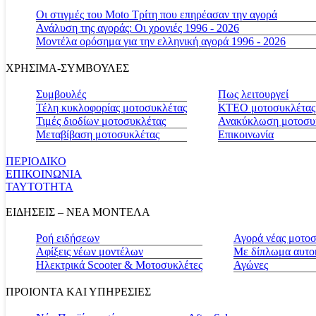
Οι στιγμές του Moto Τρίτη που επηρέασαν την αγορά
Ανάλυση της αγοράς: Οι χρονιές 1996 - 2026
Μοντέλα ορόσημα για την ελληνική αγορά 1996 - 2026
ΧΡΗΣΙΜΑ-ΣΥΜΒΟΥΛΕΣ
Συμβουλές
Πως λειτουργεί
Τέλη κυκλοφορίας μοτοσυκλέτας
ΚΤΕΟ μοτοσυκλέτας
Τιμές διοδίων μοτοσυκλέτας
Ανακύκλωση μοτοσυ
Μεταβίβαση μοτοσυκλέτας
Επικοινωνία
ΠΕΡΙΟΔΙΚΟ
ΕΠΙΚΟΙΝΩΝΙΑ
ΤΑΥΤΟΤΗΤΑ
ΕΙΔΗΣΕΙΣ – ΝΕΑ ΜΟΝΤΕΛΑ
Ροή ειδήσεων
Αγορά νέας μοτο
Αφίξεις νέων μοντέλων
Με δίπλωμα αυτο
Ηλεκτρικά Scooter & Μοτοσυκλέτες
Αγώνες
ΠΡΟΙΟΝΤΑ ΚΑΙ ΥΠΗΡΕΣΙΕΣ