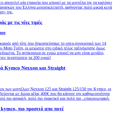
co
αποτελεί μία εταιρεία που μπορεί με τα μοντέλα της να καλύψει
 αναγκών του Έλληνα μοτοσικλετιστή, αφήνοντας πολύ μικρά κενά
er» της.
άς με τις νέες τιμές
2009
 καιρός από τότε που δημοσιεύσαμε το υπερ-συγκριτικό των 14
ου Moto Τρίτη, οι μειώσεις στο ειδικό τέλος ταξινόμησης όμως
δομένα. Το αντίκρισμα σε ευρώ μπορεί να μην είναι μεγάλο,
νες περιπτώσεις τα 200 ευρώ!
ά Kymco Nexxon και Straight
εκ των μοντέλων Nexxon 125 και Straight 125/150 της Kymco, οι
αβεύονται με δώρα αξίας 400€ που θα κάνουν την καθημερινότητα
ολύ πιο ασφαλή, πολύ πιο πρακτική και πολύ πιο ..επικοινωνιακή.
 kymco, πιο προσιτό απο ποτέ