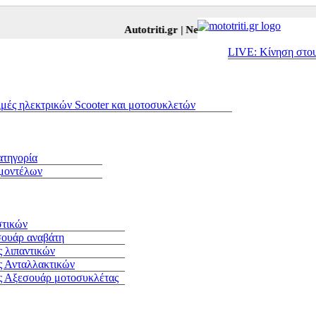
Autotriti.gr |
Net.mototriti.gr |
Προϊόντα & Υπη
LIVE: Κίνηση στο
ιμές ηλεκτρικών Scooter και μοτοσυκλετών
ατηγορία
 μοντέλων
στικών
σουάρ αναβάτη
 λιπαντικών
ς Ανταλλακτικών
ς Αξεσουάρ μοτοσυκλέτας