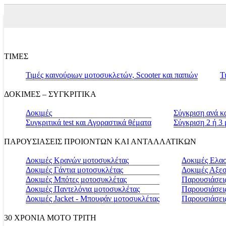
ΤΙΜΕΣ
Τιμές καινούριων μοτοσυκλετών, Scooter και παπιών
Τ
ΔΟΚΙΜΕΣ – ΣΥΓΚΡΙΤΙΚΑ
Δοκιμές
Σύγκριση ανά κ
Συγκριτικά test και Αγοραστικά θέματα
Σύγκριση 2 ή 3
ΠΑΡΟΥΣΙΑΣΕΙΣ ΠΡΟΙΟΝΤΩΝ ΚΑΙ ΑΝΤΑΛΛΑΤΙΚΩΝ
Δοκιμές Κρανών μοτοσυκλέτας
Δοκιμές Ελα
Δοκιμές Γάντια μοτοσυκλέτας
Δοκιμές Αξε
Δοκιμές Μπότες μοτοσυκλέτας
Παρουσιάσεις
Δοκιμές Παντελόνια μοτοσυκλέτας
Παρουσιάσει
Δοκιμές Jacket - Μπουφάν μοτοσυκλέτας
Παρουσιάσει
30 ΧΡΟΝΙΑ MOTO ΤΡΙΤΗ