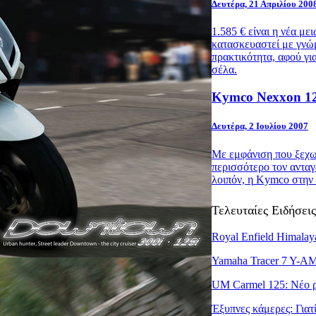
Δευτέρα, 21 Απριλίου 200
1.585 € είναι η νέα 
κατασκευαστεί με γνώ
πρακτικότητα, αφού γι
σέλα.
Kymco Nexxon 12
Δευτέρα, 2 Ιουλίου 2007
Με εμφάνιση που ξεχωρ
περισσότερο τον ανταγ
λοιπόν, η
Kymco
στην
Τελευταίες Ειδήσεις
Royal Enfield Himala
Yamaha Tracer 7 Y-AM
UM Carmel 125: Νέο ρ
Έξυπνες κάμερες: Γιατ