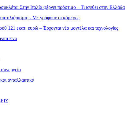
συκλέτα: Στην Ιταλία φέρνει πρόστιμο – Τι ισχύει στην Ελλάδα
ποτιλιάρισμα; - Με γράφουν οι κάμερες;
ύθ 121 εκατ. ευρώ – Έρχονται νέα μοντέλα και τεχνολογίες
ream Evo
 συνεργείο
και ανταλλακτικά
ΕΙΣ