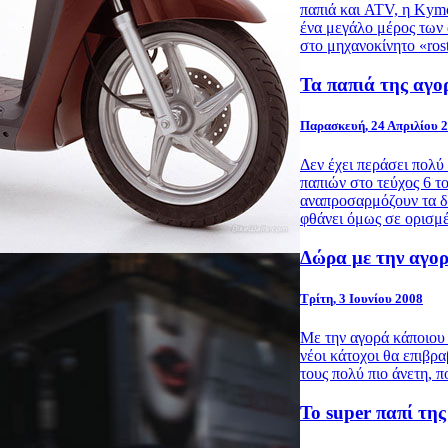
παπιά και ATV, η
Kym
ένα μεγάλο μέρος των
στο μηχανοκίνητο «rost
Τα παπιά της αγορ
Παρασκευή, 24 Απριλίου 
Δεν έχει περάσει πολύ
παπιών στο τεύχος 6 τ
αναπροσαρμόζουν τα δε
φθάνει όμως σε ορισμέ
Δώρα με την αγορ
Τρίτη, 3 Ιουνίου 2008
Με την αγορά κάποιου 
νέοι κάτοχοι θα επιβρ
τους πολύ πιο άνετη, π
Το super παπί της