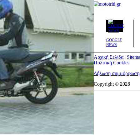
GOOGLE
NEWS
Αρχική Σελίδα
|
Sitem
Πολιτική Cookies
Δήλωση συμμόρφωσης 
Copyright © 2026
mototriti.gr | Ταυτότ
Επωνυμία Επιχείρηση
Έδρα - Γραφεία:
Λεωφ
Νομική Μορφή:
ΕΚΔΟ
Α.Φ.Μ.:
998384177
Δ.Ο.Υ.:
ΚΕΦΟΔΕ
Στοιχεία Επικοινωνία