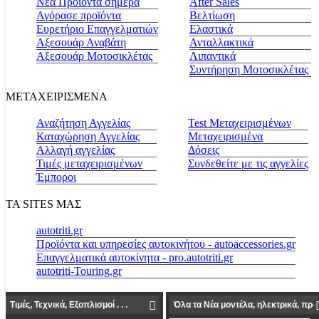
Νέα Προϊόντα σήμερα
Αfter Sales
Αγόρασε προϊόντα
Βελτίωση
Ευρετήριο Επαγγελματιών
Ελαστικά
Αξεσουάρ Αναβάτη
Ανταλλακτικά
Αξεσουάρ Μοτοσικλέτας
Λιπαντικά
Συντήρηση Μοτοσικλέτας
ΜΕΤΑΧΕΙΡΙΣΜΕΝΑ
Αναζήτηση Αγγελίας
Test Μεταχειρισμένων
Καταχώρηση Αγγελίας
Μεταχειρισμένα
Αλλαγή αγγελίας
Δόσεις
Τιμές μεταχειρισμένων
Συνδεθείτε με τις αγγελίες
Έμποροι
ΤΑ SITES ΜΑΣ
autotriti.gr
Προϊόντα και υπηρεσίες αυτοκινήτου - autoaccessories.gr
Επαγγελματικά αυτοκίνητα - pro.autotriti.gr
autotriti-Touring.gr