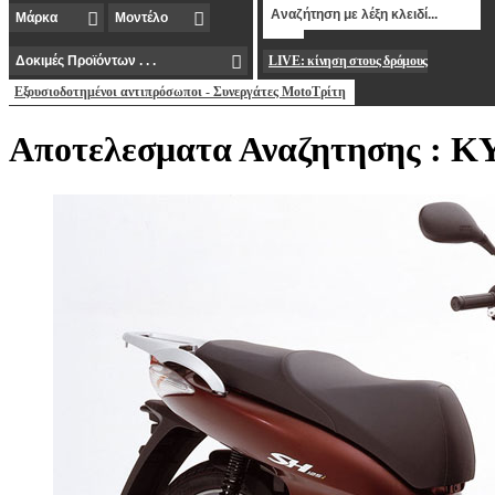
LIVE: κίνηση στους δρόμους
Εξουσιοδοτημένοι αντιπρόσωποι - Συνεργάτες MotoΤρίτη
Αποτελεσματα Αναζητησης 