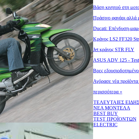
Βάση κινητού στη μοτο
Πράσινο φανάρι αλλά μ
Ducati: Επένδυση-μαμο
Κράνος LS2 FF320 St
Jet κράνος STR FLY
ASUS ADV 125 - Test
Βρες εξουσιοδοτημένο
Αγόρασε νέα προϊόντα 
περισσότερα »
ΤΕΛΕΥΤΑΙΕΣ ΕΙΔΗΣ
ΝΕΑ ΜΟΝΤΕΛΑ
BEST BUY
TEST ΠΡΟΪΟΝΤΩΝ
ELECTRIC