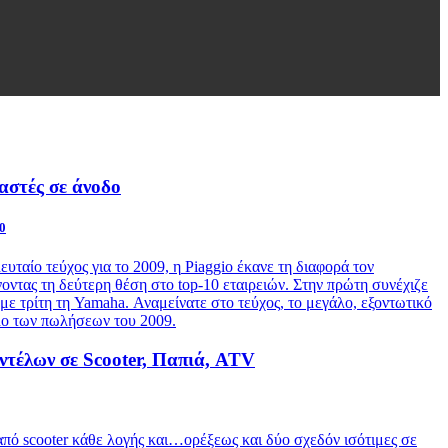
αστές σε άνοδο
0
υταίο τεύχος για το 2009, η
Piaggio
έκανε τη διαφορά τον
ντας τη δεύτερη θέση στο top-10 εταιρειών. Στην πρώτη συνέχιζε
 με τρίτη τη Yamaha. Αναμείνατε στο τεύχος, το μεγάλο, εξοντωτικό
λο των πωλήσεων του 2009.
τέλων σε Scooter, Παπιά, ATV
πό scooter κάθε λογής και…ορέξεως και δύο σχεδόν ισότιμες σε