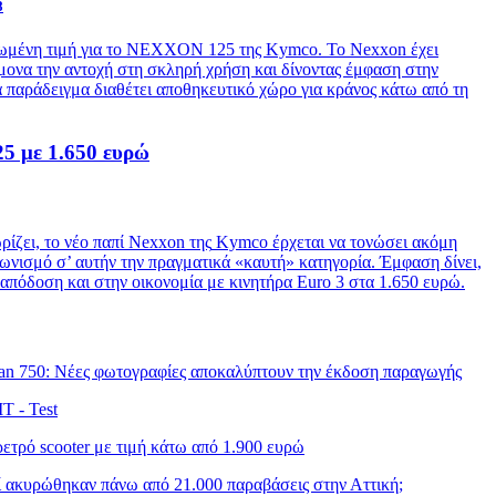
8
μειωμένη τιμή για το ΝΕΧΧΟΝ 125 της Kymco. Το Nexxon έχει
μονα την αντοχή στη σκληρή χρήση και δίνοντας έμφαση στην
α παράδειγμα διαθέτει αποθηκευτικό χώρο για κράνος κάτω από τη
5 με 1.650 ευρώ
ίζει, το νέο παπί Nexxon της
Kymco
έρχεται να τονώσει ακόμη
ωνισμό σ’ αυτήν την πραγματικά «καυτή» κατηγορία. Έμφαση δίνει,
 απόδοση και στην οικονομία με κινητήρα Euro 3 στα 1.650 ευρώ.
yan 750: Νέες φωτογραφίες αποκαλύπτουν την έκδοση παραγωγής
T - Test
ετρό scooter με τιμή κάτω από 1.900 ευρώ
ί ακυρώθηκαν πάνω από 21.000 παραβάσεις στην Αττική;