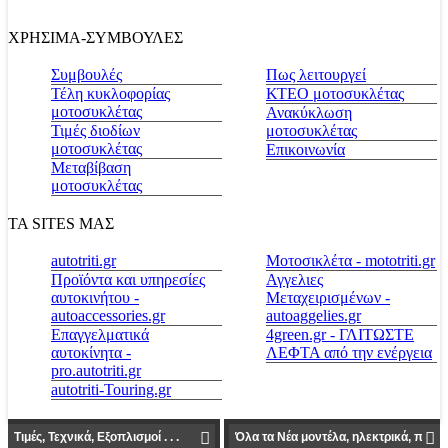
ΧΡΗΣΙΜΑ-ΣΥΜΒΟΥΛΕΣ
Συμβουλές
Πως λειτουργεί
Τέλη κυκλοφορίας
ΚΤΕΟ μοτοσυκλέτας
μοτοσυκλέτας
Ανακύκλωση
Τιμές διοδίων
μοτοσυκλέτας
μοτοσυκλέτας
Επικοινωνία
Μεταβίβαση
μοτοσυκλέτας
ΤΑ SITES ΜΑΣ
autotriti.gr
Μοτοσικλέτα - mototriti.gr
Προϊόντα και υπηρεσίες
Αγγελιες
αυτοκινήτου -
Μεταχειρισμένων -
autoaccessories.gr
autoaggelies.gr
Επαγγελματικά
4green.gr - ΓΛΙΤΩΣΤΕ
αυτοκίνητα -
ΛΕΦΤΑ από την ενέργεια
pro.autotriti.gr
autotriti-Touring.gr