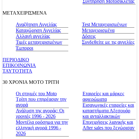
Συντήρηση Μοτοσικλέτας
ΜΕΤΑΧΕΙΡΙΣΜΕΝΑ
Αναζήτηση Αγγελίας
Test Μεταχειρισμένων
Καταχώρηση Αγγελίας
Μεταχειρισμένα
Αλλαγή αγγελίας
Δόσεις
Τιμές μεταχειρισμένων
Συνδεθείτε με τις αγγελίες
Έμποροι
ΠΕΡΙΟΔΙΚΟ
ΕΠΙΚΟΙΝΩΝΙΑ
ΤΑΥΤΟΤΗΤΑ
30 ΧΡΟΝΙΑ MOTO ΤΡΙΤΗ
Οι στιγμές του Moto
Εταιρείες και μάρκες
Τρίτη που επηρέασαν την
αφιερώματα
αγορά
Εισαγωγικές εταιρείες και
Ανάλυση της αγοράς: Οι
καταστήματα Αξεσουάρ
χρονιές 1996 - 2026
και ανταλλακτικών
Μοντέλα ορόσημα για την
Επιχειρήσεις λιανικής και
ελληνική αγορά 1996 -
After sales που ξεχώρισαν
2026