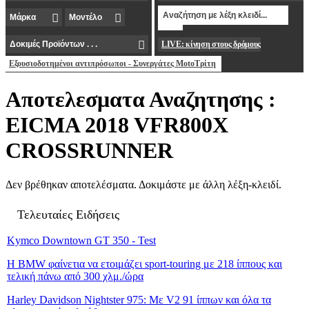
LIVE: κίνηση στους δρόμους
Εξουσιοδοτημένοι αντιπρόσωποι - Συνεργάτες MotoΤρίτη
Αποτελεσματα Αναζητησης :
EICMA 2018 VFR800X
CROSSRUNNER
Δεν βρέθηκαν αποτελέσματα. Δοκιμάστε με άλλη λέξη-κλειδί.
Τελευταίες Ειδήσεις
Kymco Downtown GT 350 - Test
Η BMW φαίνετια να ετοιμάζει sport-touring με 218 ίππους και
τελική πάνω από 300 χλμ./ώρα
Harley Davidson Nightster 975: Με V2 91 ίππων και όλα τα