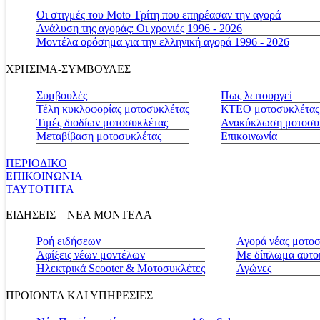
Οι στιγμές του Moto Τρίτη που επηρέασαν την αγορά
Ανάλυση της αγοράς: Οι χρονιές 1996 - 2026
Μοντέλα ορόσημα για την ελληνική αγορά 1996 - 2026
ΧΡΗΣΙΜΑ-ΣΥΜΒΟΥΛΕΣ
Συμβουλές
Πως λειτουργεί
Τέλη κυκλοφορίας μοτοσυκλέτας
ΚΤΕΟ μοτοσυκλέτας
Τιμές διοδίων μοτοσυκλέτας
Ανακύκλωση μοτοσυ
Μεταβίβαση μοτοσυκλέτας
Επικοινωνία
ΠΕΡΙΟΔΙΚΟ
ΕΠΙΚΟΙΝΩΝΙΑ
ΤΑΥΤΟΤΗΤΑ
ΕΙΔΗΣΕΙΣ – ΝΕΑ ΜΟΝΤΕΛΑ
Ροή ειδήσεων
Αγορά νέας μοτο
Αφίξεις νέων μοντέλων
Με δίπλωμα αυτο
Ηλεκτρικά Scooter & Μοτοσυκλέτες
Αγώνες
ΠΡΟΙΟΝΤΑ ΚΑΙ ΥΠΗΡΕΣΙΕΣ