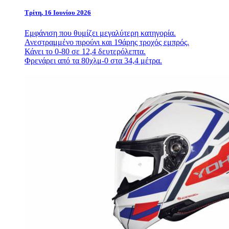
Τρίτη, 16 Ιουνίου 2026
Εμφάνιση που θυμίζει μεγαλύτερη κατηγορία.
Ανεστραμμένο πιρούνι και 19άρης τροχός εμπρός.
Κάνει το 0-80 σε 12,4 δευτερόλεπτα.
Φρενάρει από τα 80χλμ-0 στα 34,4 μέτρα.