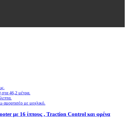
υς.
 στα 46,2 μέτρα.
λεπτα.
ω αμορτισέρ με μοχλικό.
ter με 16 ίππους , Traction Control και φρένα