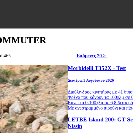
 COMMUTER
πό 465
Επόμενες 20 >
Morbidelli T352X - Test
Δευτέρα, 3 Αυγούστου 2026
Δικύλινδρος κινητήρας με 41 ίππο
Φρένα που κάνουν τα 100χλμ σε 0
Κάνει τα 0-100χλμ σε 6,8 δευτερό
Με ανεστραμμένο πιρούνι και πίσ
LETBE Island 200: GT Scoo
Nissin