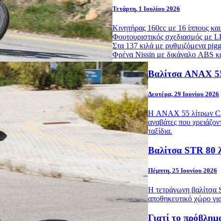
Τετάρτη, 1 Ιουλίου 2026
Κινητήρας 160cc με 16 ίππους κα
Φουτουριστικός σχεδιασμός με L
Στα 137 κιλά με ρυθμιζόμενα pig
Φρένα Nissin με δικάναλο ABS και
Βαλίτσα ANAX 55
Δευτέρα, 29 Ιουνίου 2026
Η ANAX 55 λίτρων Carb
αναβάτες που χρειάζον
ταξίδια.
Βαλίτσα STR 80 λ
Πέμπτη, 25 Ιουνίου 2026
Η τετράγωνη βαλίτσα S
αποθηκευτικό χώρο για
Γιατί το πρόβλημα