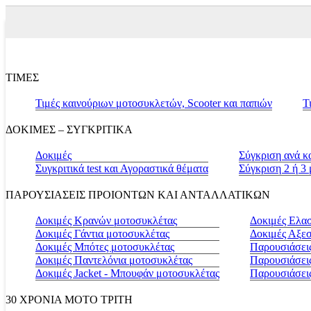
ΤΙΜΕΣ
Τιμές καινούριων μοτοσυκλετών, Scooter και παπιών
Τ
ΔΟΚΙΜΕΣ – ΣΥΓΚΡΙΤΙΚΑ
Δοκιμές
Σύγκριση ανά κ
Συγκριτικά test και Αγοραστικά θέματα
Σύγκριση 2 ή 3
ΠΑΡΟΥΣΙΑΣΕΙΣ ΠΡΟΙΟΝΤΩΝ ΚΑΙ ΑΝΤΑΛΛΑΤΙΚΩΝ
Δοκιμές Κρανών μοτοσυκλέτας
Δοκιμές Ελα
Δοκιμές Γάντια μοτοσυκλέτας
Δοκιμές Αξε
Δοκιμές Μπότες μοτοσυκλέτας
Παρουσιάσεις
Δοκιμές Παντελόνια μοτοσυκλέτας
Παρουσιάσει
Δοκιμές Jacket - Μπουφάν μοτοσυκλέτας
Παρουσιάσει
30 ΧΡΟΝΙΑ MOTO ΤΡΙΤΗ