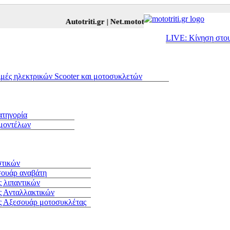
Autotriti.gr |
Net.mototriti.gr |
Προϊόντα & Υπηρεσίες |
LIVE: Κίνηση στο
ιμές ηλεκτρικών Scooter και μοτοσυκλετών
ατηγορία
 μοντέλων
στικών
σουάρ αναβάτη
 λιπαντικών
ς Ανταλλακτικών
ς Αξεσουάρ μοτοσυκλέτας