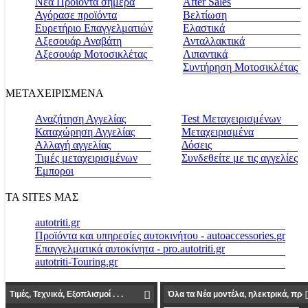
Νέα Προϊόντα σήμερα
Αfter Sales
Αγόρασε προϊόντα
Βελτίωση
Ευρετήριο Επαγγελματιών
Ελαστικά
Αξεσουάρ Αναβάτη
Ανταλλακτικά
Αξεσουάρ Μοτοσικλέτας
Λιπαντικά
Συντήρηση Μοτοσικλέτας
ΜΕΤΑΧΕΙΡΙΣΜΕΝΑ
Αναζήτηση Αγγελίας
Test Μεταχειρισμένων
Καταχώρηση Αγγελίας
Μεταχειρισμένα
Αλλαγή αγγελίας
Δόσεις
Τιμές μεταχειρισμένων
Συνδεθείτε με τις αγγελίες
Έμποροι
ΤΑ SITES ΜΑΣ
autotriti.gr
Προϊόντα και υπηρεσίες αυτοκινήτου - autoaccessories.gr
Επαγγελματικά αυτοκίνητα - pro.autotriti.gr
autotriti-Touring.gr