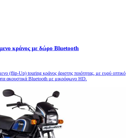
ενο κράνος με δώρο Bluetooth
ενο (flip-Up) touring κράνος άριστης ποιότητας, με ευρύ οπτικό
ατα ακουστικά Bluetooth με μικρόφωνο HD.