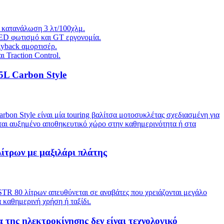
ι κατανάλωση 3 λτ/100χλμ.
ED φωτισμό και GT εργονομία.
gyback αμορτισέρ.
 Traction Control.
L Carbon Style
on Style είναι μία touring βαλίτσα μοτοσυκλέτας σχεδιασμένη για
ται αυξημένο αποθηκευτικό χώρο στην καθημερινότητα ή στα
ίτρων με μαξιλάρι πλάτης
TR 80 λίτρων απευθύνεται σε αναβάτες που χρειάζονται μεγάλο
 καθημερινή χρήση ή ταξίδι.
 της ηλεκτροκίνησης δεν είναι τεχνολογικό