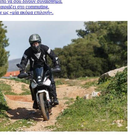
ρόπο να σου δίνουν συναίσθημα.
αιριάζει στο commuting.
ν ως «μία ακόμα επιλογή».